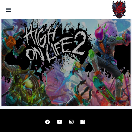
GxmeDope
High On Life 2 تحميل مجانا