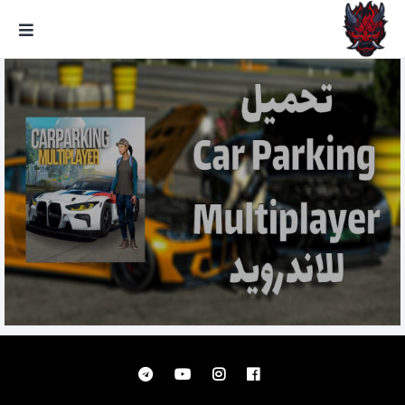
GxmeDope
Car Parking Multiplayer تحميل
مجانا على الاندرويد