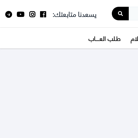
يسعدنا متابعتك:
لام
طـلب العــــاب