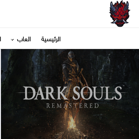
GxmeDope
الرئيسية
العاب
ا
Dark Souls Remastered تحميل
مجانا