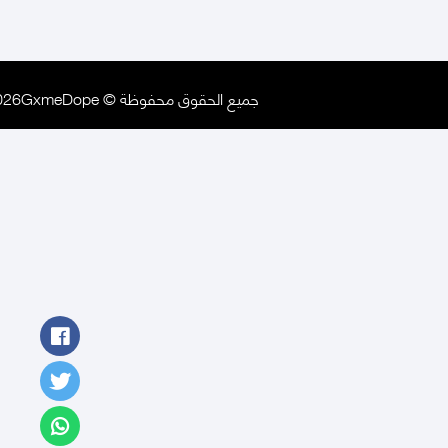
جميع الحقوق محفوظة © 2026GxmeDope