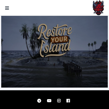
GxmeDope
Restore Your Island تحميل مجانا