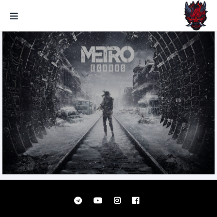
GxmeDope
Metro Exodus تحميل مجانا النسخة
الذهبية والمحسنة