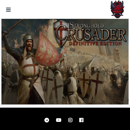
GxmeDope
Stronghold Crusader Definitive
Edition تحميل مجانا تحديث 2.61