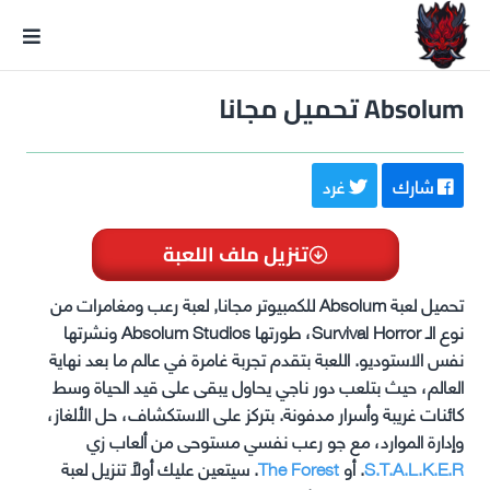
GxmeDope
Absolum تحميل مجانا
شارك
غرد
تنزيل ملف اللعبة
تحميل لعبة Absolum للكمبيوتر مجانا, لعبة رعب ومغامرات من
نوع الـ Survival Horror، طورتها Absolum Studios ونشرتها
نفس الاستوديو. اللعبة بتقدم تجربة غامرة في عالم ما بعد نهاية
العالم، حيث بتلعب دور ناجي يحاول يبقى على قيد الحياة وسط
كائنات غريبة وأسرار مدفونة. بتركز على الاستكشاف، حل الألغاز،
وإدارة الموارد، مع جو رعب نفسي مستوحى من ألعاب زي
S.T.A.L.K.E.R
. أو
The Forest
. سيتعين عليك أولاً تنزيل لعبة