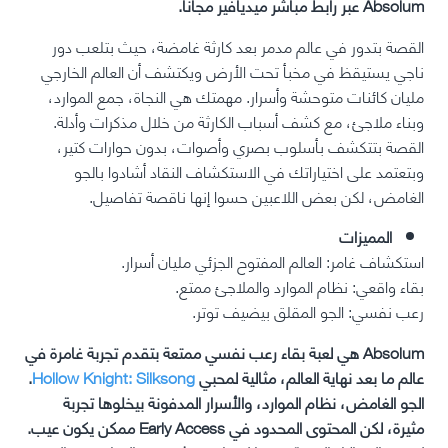
Absolum عبر رابط مباشر ميديافير مجانا.
القصة بتدور في عالم مدمر بعد كارثة غامضة، حيث بتلعب دور
ناجي يستيقظ في مخبأ تحت الأرض ويكتشف أن العالم الخارجي
مليان كائنات متوحشة وأسرار. مهمتك هي النجاة، جمع الموارد،
وبناء ملاجئ، مع كشف أسباب الكارثة من خلال مذكرات وأدلة.
القصة بتتكشف بأسلوب بصري وأصوات، بدون حوارات كتير،
وبتعتمد على اختياراتك في الاستكشاف النقاد أشادوا بالجو
الغامض، لكن بعض اللاعبين حسوا إنها ناقصة تفاصيل.
المميزات
استكشاف غامر: العالم المفتوح الجزئي مليان أسرار.
بقاء واقعي: نظام الموارد والملاجئ ممتع.
رعب نفسي: الجو المقلق بيضيف توتر.
Absolum هي لعبة بقاء رعب نفسي ممتعة بتقدم تجربة غامرة في
عالم ما بعد نهاية العالم، مثالية لمحبي
Hollow Knight: Silksong
.
الجو الغامض، نظام الموارد، والأسرار المدفونة بيخلوها تجربة
مثيرة، لكن المحتوى المحدود في Early Access ممكن يكون عيب.