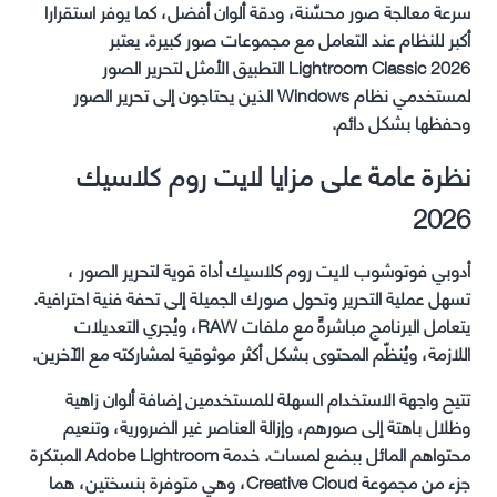
سرعة معالجة صور محسّنة، ودقة ألوان أفضل، كما يوفر استقرارا
أكبر للنظام عند التعامل مع مجموعات صور كبيرة. يعتبر
Lightroom Classic 2026 التطبيق الأمثل لتحرير الصور
لمستخدمي نظام Windows الذين يحتاجون إلى تحرير الصور
وحفظها بشكل دائم.
نظرة عامة على مزايا لايت روم كلاسيك
2026
أدوبي فوتوشوب لايت روم كلاسيك أداة قوية لتحرير الصور ،
تسهل عملية التحرير وتحول صورك الجميلة إلى تحفة فنية احترافية.
يتعامل البرنامج مباشرةً مع ملفات RAW، ويُجري التعديلات
اللازمة، ويُنظّم المحتوى بشكل أكثر موثوقية لمشاركته مع الآخرين.
تتيح واجهة الاستخدام السهلة للمستخدمين إضافة ألوان زاهية
وظلال باهتة إلى صورهم، وإزالة العناصر غير الضرورية، وتنعيم
محتواهم المائل ببضع لمسات. خدمة Adobe Lightroom المبتكرة
جزء من مجموعة Creative Cloud، وهي متوفرة بنسختين، هما