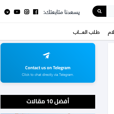
يسعدنا متابعتك:
لام
طـلب العــــاب
Contact us on Telegram
.Click to chat directly via Telegram
أفضل 10 مقالات