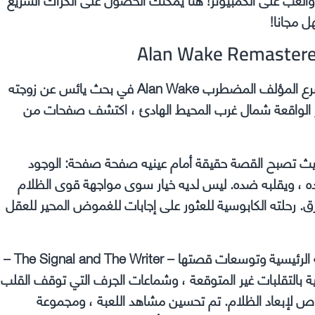
ل مجانا!
في فيلم الحركة والإثارة السينمائي هذا الحائز على جوائز ، يشرع المؤلف المضطرب Alan Wake في بحث يائس عن زوجته
ولز الواقعة شمال غرب المحيط الهادئ ، اكتشف صفحات من
يث تصبح القصة حقيقة أمام عينيه صفحة صفحة: الوجود
ه ، ويقلبه ضده. ليس لديه خيار سوى مواجهة قوى الظلام
رحلته الكابوسية للعثور على إجابات للغموض المحير للعقل
يقدم Alan Wake Remastered التجربة الكاملة ، مع اللعبة الرئيسية وتوسعات قصتها – The Signal and The Writer –
المتوترة والعرضية بالتقلبات غير المتوقعة ، وشماعات الجرف التي توقف القلب
صاص لإبعاد الظلام. تم تحسين مشاهد اللعبة ، ومجموعة