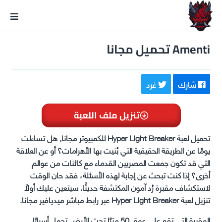
GxmeDope
Amenti تحميل مجانا
شارك
غرد
تنزيل ملف اللعبة
تحميل لعبة Hyper Light Breaker للكمبيوتر مجانا, هل تساءلت
يومًا عن الطريقة الحقيقية التي بُنيت بها الأهرامات؟ أو عن العلاقة
التي قد تكون جمعت المصريين القدماء مع كائنات من عوالم
أخرى؟ إذا كنت تبحث عن إجابة لهذه الأسئلة، فقد حان الوقت
لاستكشاف مقبرة رُد آمون المكتشفة حديثًا. سيتعين عليك أولاً
تنزيل لعبة Hyper Light Breaker عبر رابط مباشر ميديافير مجانا.
المقبرة التي تقع على عمق 50 مترًا تحت الأرض تحمل أسرارًا