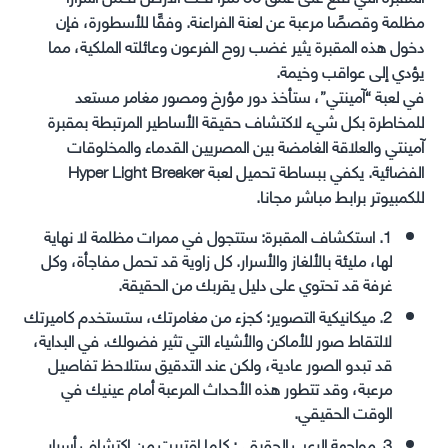
مظلمة وقصصًا مرعبة عن لعنة الفراعنة. وفقًا للأسطورة، فإن
دخول هذه المقبرة يثير غضب روح الفرعون وعائلته الملكية، مما
يؤدي إلى عواقب وخيمة.
في لعبة “آمينتي”، ستأخذ دور مؤرخ ومصور مغامر مستعد
للمخاطرة بكل شيء لاكتشاف حقيقة الأساطير المرتبطة بمقبرة
آمينتي والعلاقة الغامضة بين المصريين القدماء والمخلوقات
الفضائية. يكفي ببساطة تحميل لعبة Hyper Light Breaker
للكمبيوتر برابط مباشر مجانا.
1. استكشاف المقبرة:
ستتجول في ممرات مظلمة لا نهاية
لها، مليئة بالألغاز والأسرار. كل زاوية قد تحمل مفاجأة، وكل
غرفة قد تحتوي على دليل يقربك من الحقيقة.
2. ميكانيكية التصوير:
كجزء من مغامرتك، ستستخدم كاميرتك
لالتقاط صور للأماكن والأشياء التي تثير فضولك. في البداية،
قد تبدو الصور عادية، ولكن عند التدقيق ستلاحظ تفاصيل
مرعبة، وقد تتطور هذه الأحداث المرعبة أمام عينيك في
الوقت الحقيقي.
3. مواجهة الرعب الحقيقي:
كلما اقتربت من اكتشاف أسرار