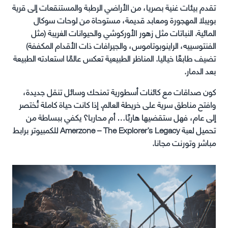
تقدم بيئات غنية بصريا، من الأراضي الرطبة والمستنقعات إلى قرية
بويبلا المهجورة ومعابد قديمة، مستوحاة من لوحات سوكال
المائية. النباتات مثل زهور الأوركوشي والحيوانات الغريبة (مثل
الفنتوسييه، الراينوبوتاموس، والجيرافات ذات الأقدام المكففة)
تضيف طابعًا خياليا. المناظر الطبيعية تعكس عالمًا استعادته الطبيعة
بعد الدمار.
كون صداقات مع كائنات أسطورية تمنحك وسائل تنقل جديدة،
وافتح مناطق سرية على خريطة العالم. إذا كانت حياة كاملة تُختصر
إلى عام، فهل ستقضيها هاربًا… أم محاربا؟ يكفي ببساطة من
تحميل لعبة Amerzone – The Explorer’s Legacy للكمبيوتر برابط
مباشر وتورنت مجانا.