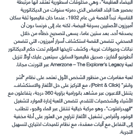
البيضاء العظيمة”، وهي مخلوقات أسطورية تعتقد أنها مرتبطة
بمصير هذا البلد الغامض الذي دمرته سنوات من الديكتاتورية
القاسية. تبدأ القصة في عام 1932، عندما خان فاليمبوا ثقة سكان
أميرزون الأصليين بسرقة البيضة، لكنه عاد إلى فرنسا دون أن
يصدقه أحد. بعد ستين عاما، يسعى لتصحيح خطأه من خلال
الصحفي. تتضمن القصة استكشاف أسرار أميرزون، التي تتضمن
نباتات وحيوانات غريبة، وكشف تاريخها المؤلم تحت حكم الديكتاتور
أنطونيو ألفاريز، صديق فاليمبوا السابق. سيتعين عليك أولاً تنزيل
لعبة Amerzone – The Explorer’s Legacy عبر التورنت مجانا.
لعبة مغامرات من منظور الشخص الأول تعتمد على نظام “أشر
وانقر” (Point & Click)، مع التركيز على حل الألغاز والاستكشاف.
يتنقل اللاعبون عبر مشاهد بانورامية بزاوية 360 درجة، يتفاعلون مع
الأشياء والشخصيات للتقدم. تتضمن اللعبة إدارة الموارد لتشغيل
“الهيدرافلوت”، وهو مركبة خيالية تنتقل عبر الماء والجو، تتطلب
الوقود وأقراص تشغيل. الألغاز تتراوح من العثور على أدلة مخفية
إلى التفاعل مع آليات معقدة، مع نظام تلميحات اختياري لتسهيل
التجربة.