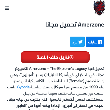
GxmeDope
Amerzone تحميل مجانا
شارك
غرد
تنزيل ملف اللعبة
تحميل لعبة Amerzone – The Explorer’s Legacy للكمبيوتر
مجانا, في بلد خيالي في أمريكا اللاتينية يُعرف بـ “أميرزون”، وهي
إعادة تصميم (Remake) للعبة المغامرات الكلاسيكية التي صدرت
عام 1999 من تصميم بينوا سوكال، مبتكر سلسلة
Syberia
. يلعب
اللاعب دور صحفي شاب يكلف بمهمة حاسمة من قِبل
المستكشف المسن ألكسندر فاليمبوا، الذي يقترب من نهاية حياته.
المهمة هي السفر إلى أميرزون لإعادة بيضة أخيرة من “الطيور