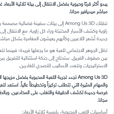
مباشر ميديافير مجانا.
تنقلك Among Us 3D إلى بيئات سفينة فضا
زاوية وكشف الأسرار المختبئة وراء كل زاوية. مع الانتقال إل
جديدة تُشعر اللاعبين وكأنهم يعيشون المغامرة بشكل مباشر
تظل الجوهر الاجتماعي للعبة هو ما يجعلها فريدة؛ فبينما تت
بين صفوف الفريق. ستحتاج إلى حنكة استثنائية للتفريق ب
الاستراتيجيات وتتعدد الأساليب للتصدي للغادرين.
Among Us 3D تجدد تجربة اللعبة المحبوبة بفضل م
والمهام المثيرة التي تتطلب تركيزاً وتخطيطاً عالياً. استعد
مجانا.
أساسيات اللعب المحبوبة، بلمسة ثلاثية الأبعاد: