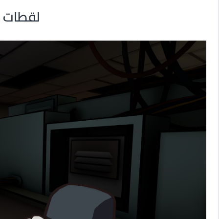
لقطات م