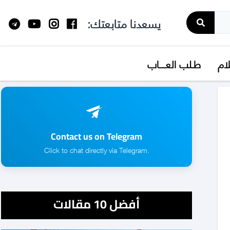
يسعدنا متابعتك:
لام
طـلب العــــاب
Contact us on Telegram
.Click to chat directly via Telegram
أفضل 10 مقالات