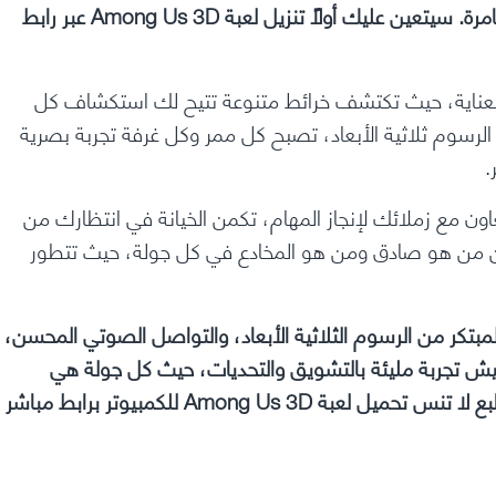
يبدو أكثر قربًا وحيوية بفضل الانتقال إلى بيئة ثلاثية الأبعاد غامرة. سيتعين عليك أولاً تنزيل لعبة Among Us 3D عبر رابط
ئية مصممة بعناية، حيث تكتشف خرائط متنوعة تتيح لك استكشاف كل
ى الرسوم ثلاثية الأبعاد، تصبح كل ممر وكل غرفة تجربة بصرية
.
عاون مع زملائك لإنجاز المهام، تكمن الخيانة في انتظارك من
ين من هو صادق ومن هو المخادع في كل جولة، حيث تتطور
زيجها المبتكر من الرسوم الثلاثية الأبعاد، والتواصل الصوتي المحسن،
 لتعيش تجربة مليئة بالتشويق والتحديات، حيث كل جولة هي
فرصة جديدة لكشف الحقيقة والتغلب على المخادعين. وبالطبع لا تنس تحميل لعبة Among Us 3D للكمبيوتر برابط مباشر