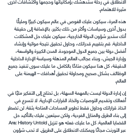
الانطلاق في رحلة ستدهشك بإمكانياتها وحجمها واكتشافات أخرى
مثيرة للاهتمام.
هذه المرة، سيكون عليك الغوص في عالم سيكون كبيرًا ومليئًا
بدول أخرى وسياسات وأكثر من ذلك بكثير. بالإضافة إلى حقيقة
أنك ستدير شؤون الدولة الخارجية، سيكون عليك حل المشكلات
الداخلية. قم بتقييم قدراتك، وحاول تحقيق نتيجة مواتية وإنشاء
أفضل دولة بين جميع الدول الموجودة. المدن الكبيرة والواسعة،
وإدارة الجيش، وبناء عجائب العالم المذهلة وسياسة الإدارة الداخلية
الدقيقة، كل هذا سيكون متاحًا بالكامل. ما عليك سوى تنفيذ جميع
الوظائف بشكل صحيح ومحاولة تحقيق أهدافك – الهيمنة على
العالم.
إن إدارة الدولة ليست بالمهمة السهلة، بل تحتاج إلى التفكير مليًا في
أفعالك وتقديم التوصيات واتخاذ القرارات الإدارية. لا تتسرع في
اتخاذ قراراتك وحاول فقط تطوير المساحات المتاحة بثقة. لن تضطر
إلى بناء الطرق والمنازل الفردية، ولكن سيتعين عليك بالتأكيد حل
القضايا العالمية. كل ما عليك فعله هو تنزيل Ara: History Untold
عبر التورنت مجانًا ويمكنك الانطلاق على الطريق. لا تحب شؤون