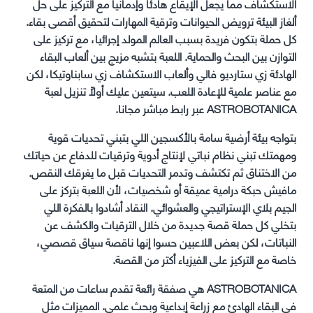
الاستكشاف مما يجعل الإيقاع هادئا وإدمانيا مع التركيز على حل
ألغاز البيئة ترويض الحيوانات وترقية المهارات لتحقيق أقصى بقاء.
كل حملة بتكون فريدة بسبب العالم المولد إجرائيا، مع تركيز على
التوازن بين البحث والحماية. اللعبة بتشبه مزيج بين ألعاب البقاء
الهادئة زي ستارديو فالي وألعاب الاستكشاف زي سابناوتيكا، لكن
مع عناصر علمية للإعادة اللعب. سيتعين عليك أولاً تنزيل لعبة
ASTROBOTANICA عبر رابط مباشر مجانا.
بتواجه بيئة أرضية سامة بالأكسجين اللي بتبني تحديات قوية
ومهمتك تبني نظام نباتي لإنتاج أدوية وترقيات للدفاع عن حياتك
من الاختناق ثم تكتشف وتدمر التحديات قبل ما يغرقك النقص.
مافيش حبكة درامية عميقة أو شخصيات، لأن اللعبة بتركز على
الجيم بلاي الإستراتيجي والعشوائي. النقاد أشادوا بالفكرة اللي
بتخلي كل حملة قصة جديدة من خلال الترقيات والكشف عن
النباتات، لكن بعض اللاعبين حسوا إنها ناقصة سياق قصصي،
خاصة مع التركيز على الفيزياء أكتر من القصة.
ASTROBOTANICA هي صفقة رائعة تقدم ساعات من المتعة
في البقاء الهادئ مع زراعة إبداعية وبحث علمي. المميزات مثل