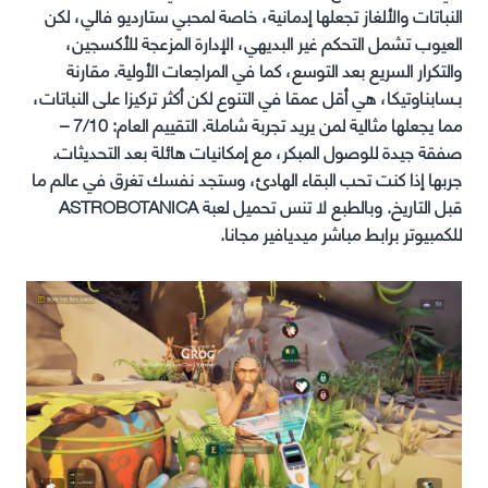
النباتات والألغاز تجعلها إدمانية، خاصة لمحبي ستارديو فالي، لكن
العيوب تشمل التحكم غير البديهي، الإدارة المزعجة للأكسجين،
والتكرار السريع بعد التوسع، كما في المراجعات الأولية. مقارنة
بـسابناوتيكا، هي أقل عمقا في التنوع لكن أكثر تركيزا على النباتات،
مما يجعلها مثالية لمن يريد تجربة شاملة. التقييم العام: 7/10 –
صفقة جيدة للوصول المبكر، مع إمكانيات هائلة بعد التحديثات.
جربها إذا كنت تحب البقاء الهادئ، وستجد نفسك تغرق في عالم ما
قبل التاريخ. وبالطبع لا تنس تحميل لعبة ASTROBOTANICA
للكمبيوتر برابط مباشر ميديافير مجانا.