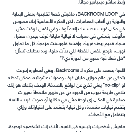
رابط مباشر ميديافير مجانا.
في BACKROOM LOOP، مافيش قصة تقليدية بمعنى البداية
والنهاية زي ألعاب المغامرات، لكن الفكرة الأساسية إنك محبوس
في مكان غريب بيحسسك إنه مألوف وفي نفس الوقت مش
مألوف. بتمشي في ممرات لا نهائية مليانة غرف بجدران صفرا،
سجاد قديم ريحته غريبة، وإضاءة فلورسنت مزعجة. كل ما تحاول
تهرب، بترجع لنفس النقطة اللي بدأت منها، وده بيخليك تسأل:
“هل فعلا فيه مخرج من الدورة دي؟”
اللعبة بتعتمد على فكرة الـ Backrooms، وهي أسطورة إنترنت
بتحكي عن عالم موازي مليان غرف وممرات عشوائية، ممكن تدخله
لو “no-clip” يعني تخرج عن الواقع بالصدفة. الهدف بتاعك هو إنك
تلاقي طريقة تهرب من الدورة دي عن طريق ملاحظة تغييرات
صغيرة في المكان زي لوحة مش في مكانها أو صوت غريب. اللعبة
بتقدم نهايات متعددة، وكل نهاية بتعتمد على اختياراتك وإزاي
بتتفاعل مع الأحداث.
مافيش شخصيات رئيسية في اللعبة، لأنك إنت الشخصية الوحيدة.