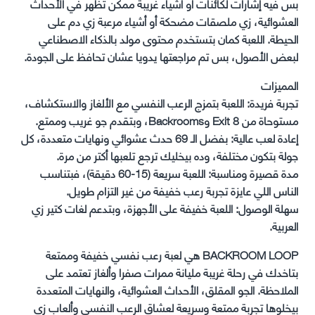
بس فيه إشارات لكائنات أو أشياء غريبة ممكن تظهر في الأحداث
العشوائية، زي ملصقات مضحكة أو أشياء مرعبة زي دم على
الحيطة. اللعبة كمان بتستخدم محتوى مولد بالذكاء الاصطناعي
لبعض الأصول، بس تم مراجعتها يدويا عشان تحافظ على الجودة.
المميزات
تجربة فريدة: اللعبة بتمزج الرعب النفسي مع الألغاز والاستكشاف،
مستوحاة من Exit 8 وBackrooms، وبتقدم جو غريب وممتع.
إعادة لعب عالية: بفضل الـ 69 حدث عشوائي ونهايات متعددة، كل
جولة بتكون مختلفة، وده بيخليك ترجع تلعبها أكتر من مرة.
مدة قصيرة ومناسبة: اللعبة سريعة (15-60 دقيقة)، فبتناسب
الناس اللي عايزة تجربة رعب خفيفة من غير التزام طويل.
سهلة الوصول: اللعبة خفيفة على الأجهزة، وبتدعم لغات كتير زي
العربية.
BACKROOM LOOP هي لعبة رعب نفسي خفيفة وممتعة
بتاخدك في رحلة غريبة مليانة ممرات صفرا وألغاز تعتمد على
الملاحظة. الجو المقلق، الأحداث العشوائية، والنهايات المتعددة
بيخلوها تجربة ممتعة وسريعة لعشاق الرعب النفسي وألعاب زي