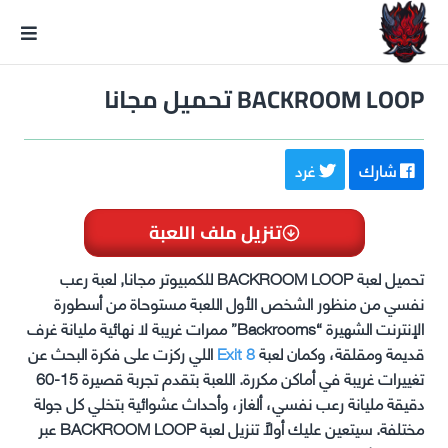
GxmeDope
BACKROOM LOOP تحميل مجانا
شارك
غرد
تنزيل ملف اللعبة
تحميل لعبة BACKROOM LOOP للكمبيوتر مجانا, لعبة رعب
نفسي من منظور الشخص الأول اللعبة مستوحاة من أسطورة
الإنترنت الشهيرة “Backrooms” ممرات غريبة لا نهائية مليانة غرف
قديمة ومقلقة، وكمان لعبة
Exit 8
اللي ركزت على فكرة البحث عن
تغييرات غريبة في أماكن مكررة. اللعبة بتقدم تجربة قصيرة 15-60
دقيقة مليانة رعب نفسي، ألغاز، وأحداث عشوائية بتخلي كل جولة
مختلفة. سيتعين عليك أولاً تنزيل لعبة BACKROOM LOOP عبر