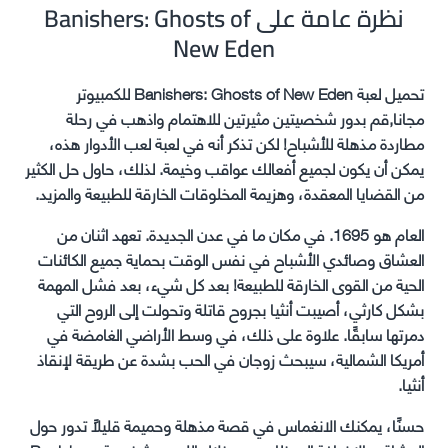
نظرة عامة على Banishers: Ghosts of
New Eden
تحميل لعبة Banishers: Ghosts of New Eden للكمبيوتر
مجانا,قم بدور شخصيتين مثيرتين للاهتمام واذهب في رحلة
مطاردة مذهلة للأشباح! لكن تذكر أنه في لعبة لعب الأدوار هذه،
يمكن أن يكون لجميع أفعالك عواقب وخيمة. لذلك، حاول حل الكثير
من القضايا المعقدة، وهزيمة المخلوقات الخارقة للطبيعة والمزيد.
العام هو 1695. في مكان ما في عدن الجديدة. تعهد اثنان من
العشاق وصائدي الأشباح في نفس الوقت بحماية جميع الكائنات
الحية من القوى الخارقة للطبيعة! بعد كل شيء، بعد فشل المهمة
بشكل كارثي، أصيبت أنثيا بجروح قاتلة وتحولت إلى الروح التي
دمرتها سابقًا. علاوة على ذلك، في وسط الأراضي الغامضة في
أمريكا الشمالية، سيبحث زوجان في الحب بشدة عن طريقة لإنقاذ
أنثيا.
حسنًا، يمكنك الانغماس في قصة مذهلة وحميمة قليلاً تدور حول