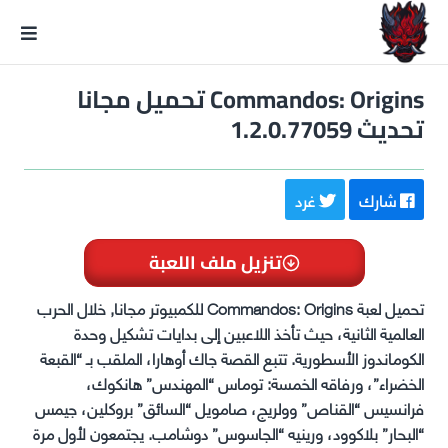
GxmeDope
Commandos: Origins تحميل مجانا
تحديث 1.2.0.77059
شارك
غرد
تنزيل ملف اللعبة
تحميل لعبة Commandos: Origins للكمبيوتر مجانا, خلال الحرب
العالمية الثانية، حيث تأخذ اللاعبين إلى بدايات تشكيل وحدة
الكوماندوز الأسطورية. تتبع القصة جاك أوهارا، الملقب بـ “القبعة
الخضراء”، ورفاقه الخمسة: توماس “المهندس” هانكوك،
فرانسيس “القناص” وولريج، صامويل “السائق” بروكلين، جيمس
“البحار” بلاكوود، ورينيه “الجاسوس” دوشامب. يجتمعون لأول مرة