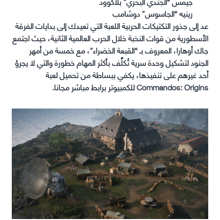
جيمس “الجندي البحري” بلاكوود
رينيه “الجاسوس” دوشامب
عد إلى جذور التكتيكات الحربية اللعبة التي تعيدك إلى بدايات الفرقة
الأسطورية من قوات النخبة خلال الحرب العالمية الثانية، حيث اجتمع
جاك أوهارا، المعروف بـ “القبعة الخضراء”، مع خمسة من أمهر
الجنود لتشكيل وحدة سرية تُكلَّف بأكثر المهام خطورة والتي لا يجرؤ
أحد غيرهم على تنفيذها، يكفي ببساطة من تحميل لعبة
Commandos: Origins للكمبيوتر برابط مباشر مجانا.