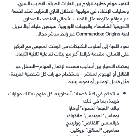
لتنفيذ مهام خطيرة تتراوح بين الغارات الجريئة، التخريب السري،
وعمليات الإنقاذ، في مواجهة الاحتلال النازي المتزايد. تمتد القصة
عبر مواقع متنوعة مثل القطب الشمالي المتجمد، الصحارى
الأفريقية الشاسعة، والجبهات الأوروبية. سيتعين عليك أولاً تنزيل
لعبة Commandos: Origins عبر رابط مباشر مجانا.
تعود اللعبة إلى أسلوب التكتيكات في الوقت الحقيقي مع التركيز
على التسلل، مقدمة خرائط أكبر مع بيئات تفاعلية ثلاثية الأبعاد.
يمكنك الاختيار بين أساليب متعددة لإكمال المهام—التسلل عبر
الظلال أو الهجوم المباشر—باستخدام مهارات كل شخصية الفريدة،
مثل قنابل توماس أو تمويه رينيه.
ستتحكم في 6 شخصيات أسطورية، كل منهم يمتلك مهارات
فريدة، بما في ذلك:
جاك “القبعة الخضراء” أوهارا
توماس “المهندس” هانكوك
فرانسيس “القناص” وولريدج
صامويل “السائق” بروكلين