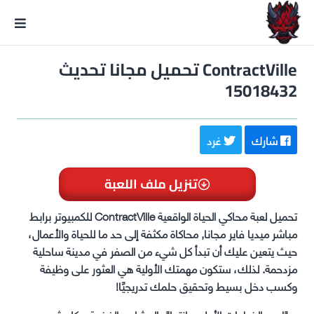
GxmeDope
ContractVille تحميل مجانا تحديث
15018432
شارك
غرد
تنزيل ملف اللعبة
تحميل لعبة محاكي الحياة الواقعية ContractVille للكمبيوتر برابط
مباشر ميديا فاير مجانا, محاكاة مكثفة إلى حد ما للحياة والأعمال،
حيث يتعين عليك أن تبدأ كل شيء من الصفر في مدينة ساحلية
مزدحمة. لذلك، ستكون مهمتك الأولية هي العثور على وظيفة
وكسب دخل بسيط وتحقيق حلمك تدريجيًا!