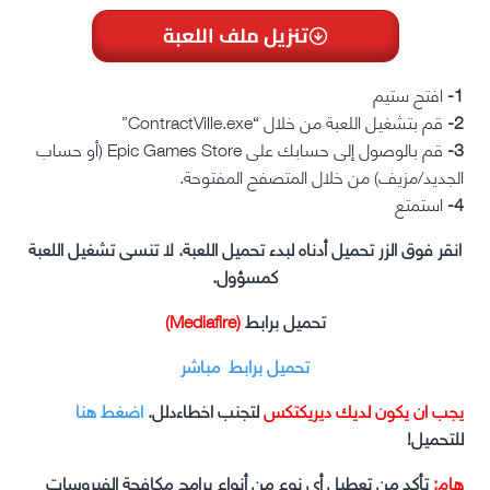
تنزيل ملف اللعبة
1-
افتح ستيم
2-
قم بتشغيل اللعبة من خلال “ContractVille.exe”
3-
قم بالوصول إلى حسابك على Epic Games Store (أو حساب
الجديد/مزيف) من خلال المتصفح المفتوحة.
4-
استمتع
انقر فوق الزر تحميل أدناه لبدء تحميل اللعبة. لا تنسى تشغيل اللعبة
كمسؤول.
تحميل برابط
(Mediafire)
تحميل برابط مباشر
يجب ان يكون لديك ديريكتكس
لتجنب اخطاءدلل.
اضغط هنا
للتحميل!
هام:
تأكد من تعطيل أي نوع من أنواع برامج مكافحة الفيروسات