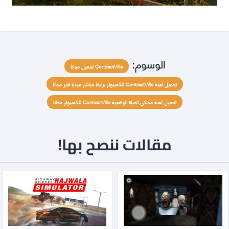
الوسوم:
ContractVille تحميل مجانا
تحميل لعبة ContractVille للكمبيوتر برابط مباشر ميديا فاير مجانا
تحميل لعبة محاكي الحياة الواقعية ContractVille للكمبيوتر مجانا
مقالات ننصح بها!