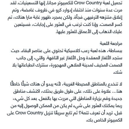
تحميل لعبة Crow Country للكمبيوتر مجانا, إنها التسعينيات. لقد
مرت عدة سنوات منذ اختفاء إدوارد كرو في ظروف غامضة، وتم
إغلاق متنزهه الترفيهي فجأة. ولكن بمجرد ظهور غابة مارا هناك، تم
كسر الصمت. وإذا كنت ترغب في العثور على إجابات، فسيتعين
عليك الذهاب إلى الأعماق للعثور عليها.
مراجعة اللعبة
ببساطة، هذه لعبة رعب كلاسيكية تحتوي على عناصر البقاء. حيث
ستجد الألغاز المعقدة وحل الألغاز غير التافهة. والتي، إلى جانب
الصمت المخيف لمدينة الملاهي المهجورة، ستترك انطباعاتها بلا
شك.
لا تنخدع بالمناطق المحيطة الغريبة، لأنه يبدو أن هناك شيئًا خاطئًا
هنا… علاوة على ذلك، على طول طريق بحثك، اكتشف مناطق
جديدة وقم بزيارة المناطق التي مررت بها بالفعل. بعد كل شيء،
ربما يمكنك العثور على شيء لم يكن من الممكن الوصول إليه من
قبل. تريد أن تعرف تتمة؟ ثم تابع سريعًا تنزيل Crow Country على
الكمبيوتر الخاص بك.