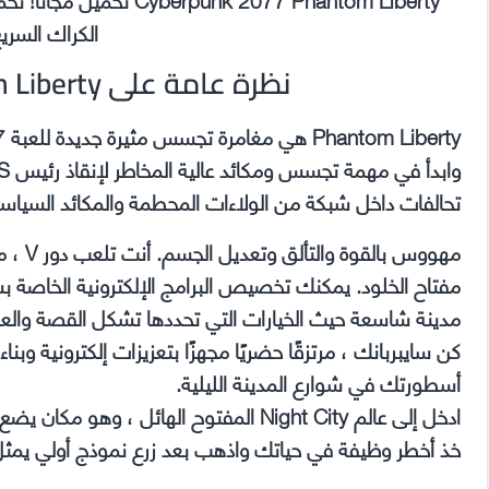
الكراك السري
نظرة عامة على Cyberpunk 2077 Phantom Liberty
تحالفات داخل شبكة من الولاءات المحطمة والمكائد السياسية
مهووس 
مفتاح الخلود. يمكنك تخصيص البرامج الإلكترونية الخاص
مدينة شاسعة حيث الخيارات التي تحددها تشكل القصة والع
كن سايبربانك ، مرتزقًا حضريًا مجهزًا بتعزيزات إلكترونية وبناء
أسطورتك في شوارع المدينة الليلية.
ادخل إلى عالم Night City المفتوح الهائل ، وهو مكان يضع معايير جديدة من حيث المرئيات والتعقيد والعمق.
خذ أخطر وظيفة في حياتك واذهب بعد زرع نموذج أولي يمثل 