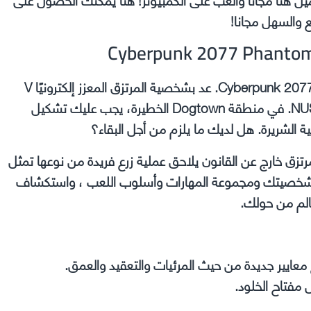
ع والسهل مجانا!
Phantom Liberty هي مغامرة تجسس مثيرة جديدة للعبة Cyberpunk 2077. عد بشخصية المرتزق المعزز إلكترونيًا V
وابدأ في مهمة تجسس ومكائد عالية المخاطر لإنقاذ رئيس NUS. في منطقة Dogtown الخطيرة، يجب عليك تشكيل
 الشريرة. هل لديك ما يلزم من أجل البقاء؟
بالقوة والتألق وتعديل الجسم. أنت تلعب دور V ، مرتزق خارج عن القانون يلاحق عملية زرع فريدة من نوعها تمثل
ة بشخصيتك ومجموعة المهارات وأسلوب اللعب ، واستكشاف
الم من حولك.
مفتاح الخلود.