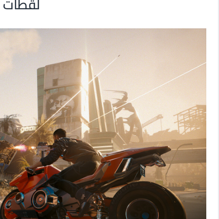
لقطات م