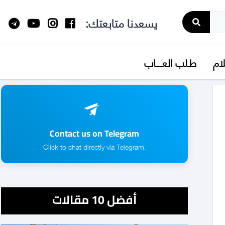
يسعدنا متابعتك:
لام
طـلب العــــاب
Contact us on Telegram
.Click to chat directly via Telegram
أفضل 10 مقالات