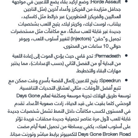
Horde Assault: وضع أركيد بقاء يضع اللاعبين في مواجهة
جحافل متزايدة من الفريكرز وأعداء آخرين (مثل الناجين
العدائيين والفريكرز المتطورين) عبر خرائط مثل كاسكيد،
بيلناب، لوست ليك، وكريتر ليك. يتيح اللعب بشخصيات
جديدة غير قابلة للعب سابقًا، مع مكافآت مثل مستحضرات
تجميل و”حقن” (Injectors) لتغيير أسلوب اللعب، ويوفر
حوالي 10 ساعات من المحتوى.
Permadeath: تحدٍ قاسٍ حيث يؤدي الموت إلى إعادة اللعبة
من البداية أو من الفصل الثاني (حسب الإعدادات)، مما يختبر
مهارات البقاء والتخطيط.
Speedrun: يتيح للاعبين إكمال القصة بأسرع وقت ممكن مع
تتبع أفضل الأوقات، مثالي لعشاق التحديات التنافسية.
توسعة طريق الهلاك تجربة موسعة ومكثفة لعالم Days Gone
الوحشي كلما بقيت على قيد الحياة، زادت صعوبة الأعداء. تقدم
في المستوى لكسب مكافآت داخل النمط تشمل شخصيات جديدة
قابلة للعب لأول مرة عناصر تجميلية جديدة محقنات فريدة تؤثر
على أسلوب لعبك، يكفي ببساطة من تحميل لعبة أيام مضت
Days Gone Broken Road للكمبيوتر برابط مباشر وتورنت مجانا.