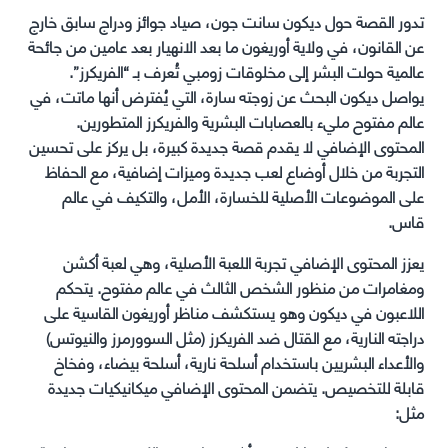
تدور القصة حول ديكون سانت جون، صياد جوائز ودراج سابق خارج
عن القانون، في ولاية أوريغون ما بعد الانهيار بعد عامين من جائحة
عالمية حولت البشر إلى مخلوقات زومبي تُعرف بـ “الفريكرز”.
يواصل ديكون البحث عن زوجته سارة، التي يُفترض أنها ماتت، في
عالم مفتوح مليء بالعصابات البشرية والفريكرز المتطورين.
المحتوى الإضافي لا يقدم قصة جديدة كبيرة، بل يركز على تحسين
التجربة من خلال أوضاع لعب جديدة وميزات إضافية، مع الحفاظ
على الموضوعات الأصلية للخسارة، الأمل، والتكيف في عالم
قاس.
يعزز المحتوى الإضافي تجربة اللعبة الأصلية، وهي لعبة أكشن
ومغامرات من منظور الشخص الثالث في عالم مفتوح. يتحكم
اللاعبون في ديكون وهو يستكشف مناظر أوريغون القاسية على
دراجته النارية، مع القتال ضد الفريكرز (مثل السوورمرز والنيوتس)
والأعداء البشريين باستخدام أسلحة نارية، أسلحة بيضاء، وفخاخ
قابلة للتخصيص. يتضمن المحتوى الإضافي ميكانيكيات جديدة
مثل: