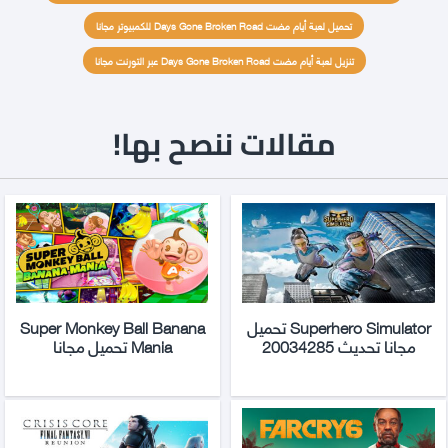
تحميل لعبة أيام مضت Days Gone Broken Road للكمبيوتر مجانا
تنزيل لعبة أيام مضت Days Gone Broken Road عبر التورنت مجانا
مقالات ننصح بها!
Superhero Simulator تحميل
Super Monkey Ball Banana
مجانا تحديث 20034285
Mania تحميل مجانا