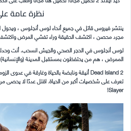
تحديث
20251023
نظرة عامة على d Island 2
ينتشر فيروس قاتل في جميع أنحاء لوس أنجلوس ، ويحول ال
مجرد محصن ، اكتشف الحقيقة وراء تفشي المرض واكتشف م
لوس أنجلوس في الحجر الصحي والجيش انسحب. أنت وحدك ،
الممرض ، هم من يحتفظون بمستقبل المدينة (والإنسانية) ف
Dead Island 2 أنيقة ونابضة بالحياة وغارقة في ع
Slayer!