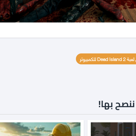
Dead I للكمبيوتر
نصح بها!