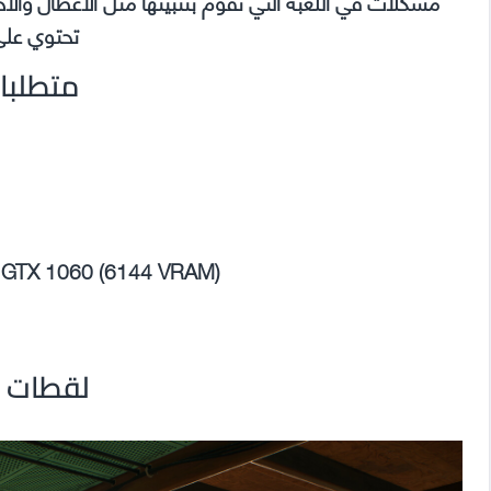
تحتوي على
متطلبا
e GTX 1060 (6144 VRAM)
لقطات م