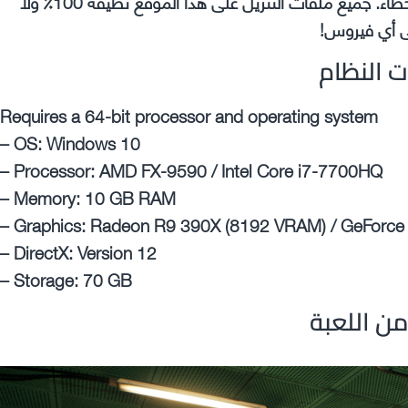
مشكلات في اللعبة التي تقوم بتثبيتها مثل الأعطال والأخطاء. جميع ملفات التنزيل على هذا الموقع نظيفة 100٪ ولا
 أي فيروس!
ت النظام
Requires a 64-bit processor and operating system
– OS: Windows 10
– Processor: AMD FX-9590 / Intel Core i7-7700HQ
– Memory: 10 GB RAM
– Graphics: Radeon R9 390X (8192 VRAM) / GeForc
– DirectX: Version 12
– Storage: 70 GB
ن اللعبة