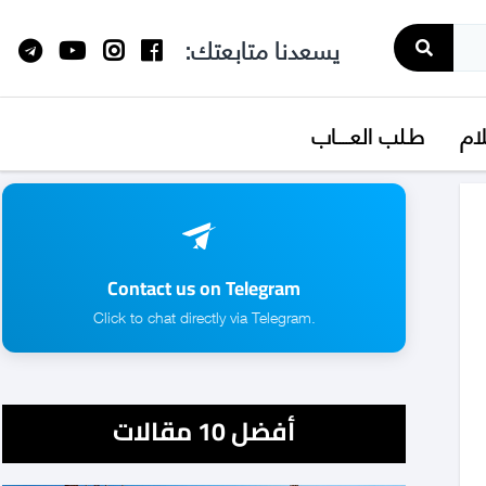
يسعدنا متابعتك:
لام
طـلب العــــاب
Contact us on Telegram
.Click to chat directly via Telegram
أفضل 10 مقالات