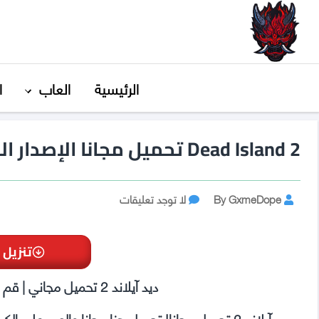
GxmeDope
الرئيسية
العاب
ا
Dead Island 2 تحميل مجانا الإصدار النهائي تحديث 20251023
Post
على
By GxmeDope
لا توجد تعليقات
Dead
author
Island
2
تنزيل 
تحميل
مجانا
ديد آيلاند 2 تحميل مجاني | قم بالتنزيل هنا مجانًا وبدون فيروسات!
الإصدار
النهائي
ديد آيلاند 2 تحميل مجانا! تحميل هنا مجانا والعب على الكمبيوتر! هنا يمكنك الحصول على الكراك السريع والسهل مجانا!