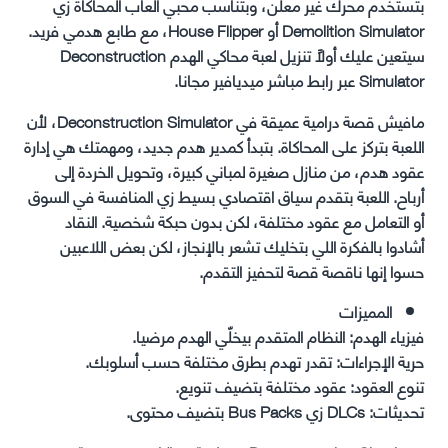
بتستخدم محرك غير معلن، وبتناسب محبي ألعاب المحاكاة زي
Demolition Simulator أو House Flipper، مع طابع هدمي فريد.
سيتعين عليك أولاً تنزيل لعبة محاكي الهدم Deconstruction
Simulator عبر رابط مباشر ميديافير مجانا.
مافيش قصة درامية عميقة في Deconstruction Simulator، لأن
اللعبة بتركز على المحاكاة. بتبدأ كمدير هدم جديد، ومهمتك هي إدارة
عقود هدم، من منازل صغيرة لمباني كبيرة، وتحويل الخردة إلى
أرباح. اللعبة بتقدم سياق اقتصادي بسيط زي المنافسة في السوق
أو التعامل مع عقود مختلفة، لكن بدون حبكة شخصية. النقاد
أشادوا بالفكرة اللي بتخليك تشعر بالإنجاز، لكن بعض اللاعبين
حسوا إنها ناقصة قصة لتحفيز التقدم.
المميزات
فيزياء الهدم: النظام المتقدم بيخلّي الهدم مرضيا.
حرية الإجراءات: تقدر تهدم بطرق مختلفة حسب أسلوبك.
تنوع العقود: عقود مختلفة بتضيف تنويع.
تحديثات: DLCs زي Bus Packs بتضيف محتوى.