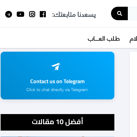
يسعدنا متابعتك:
لام
طـلب العــــاب
Contact us on Telegram
.Click to chat directly via Telegram
أفضل 10 مقالات