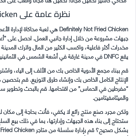
نظرة عامة على Definitely Not Fried Chicken
Definitely Not Fried Chicken هي لعب
جبهات مشروعة من خلال إدارة جانبي العمل. احصل على “أعم
مخدرات أكثر فاعلية، واكسب الكثير من المال واترك المدينة 
يقع DNFC في مدينة غارقة في أشعة الشمس في الثمانينيات الساحرة، وسوف يختبر مهاراتك في مجال الأعمال التجارية.
قم ببناء مجمع الأدوية الخاص بك من الألف إلى الياء، وا
الإنتاج الكامل الخاص بك وإنشاء طرق التوزيع. قم بتحصين 
“مفرطين في الحماس” من اقتحامها. قم بالبحث وتطوير سلال
والميثامفيتامين.
ولكن مجرد صنع منتج رائع لا يكفي، فأنت بحاجة إلى مكان لب
ستحتاج إلى بناء هذه الجبهات وإدارتها، بما في ذلك بيع الس
ب