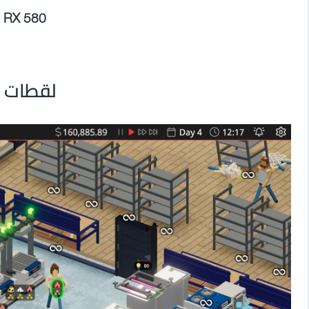
n RX 580
لقطات م