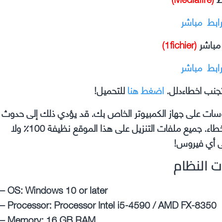
رابط مباشر
 مباشر
(1fichier)
رابط مباشر
جنب اخطاءدلل.
اضغط هنا
للتحميل!
وسات على جهاز الكمبيوتر الخاص بك. قد يؤدي ذلك إلى حدوث
مشكلات في اللعبة التي تقوم بتثبيتها مثل الأعطال والأخطاء. جميع ملفات التنزيل على هذا الموقع نظيفة 100٪ ولا
 أي فيروس!
ت النظام
– OS: Windows 10 or later
– Processor: Processor Intel i5-4590 / AMD FX-8350
– Memory: 16 GB RAM