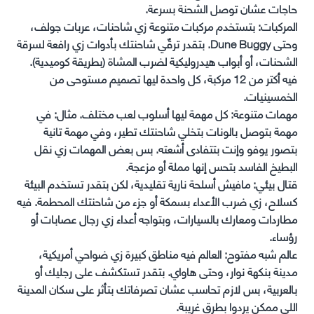
حاجات عشان توصل الشحنة بسرعة.
المركبات: بتستخدم مركبات متنوعة زي شاحنات، عربات جولف،
وحتى Dune Buggy. بتقدر ترقّي شاحنتك بأدوات زي رافعة لسرقة
الشحنات، أو أبواب هيدروليكية لضرب المشاة (بطريقة كوميدية).
فيه أكتر من 12 مركبة، كل واحدة ليها تصميم مستوحى من
الخمسينيات.
مهمات متنوعة: كل مهمة ليها أسلوب لعب مختلف. مثال: في
مهمة بتوصل بالونات بتخلي شاحنتك تطير، وفي مهمة تانية
بتصور يوفو وإنت بتتفادى أشعته. بس بعض المهمات زي نقل
البطيخ الفاسد بتحس إنها مملة أو مزعجة.
قتال بيئي: مافيش أسلحة نارية تقليدية، لكن بتقدر تستخدم البيئة
كسلاح، زي ضرب الأعداء بسمكة أو جزء من شاحنتك المحطمة. فيه
مطاردات ومعارك بالسيارات، وبتواجه أعداء زي رجال عصابات أو
رؤساء.
عالم شبه مفتوح: العالم فيه مناطق كبيرة زي ضواحي أمريكية،
مدينة بنكهة نوار، وحتى هاواي. بتقدر تستكشف على رجليك أو
بالعربية، بس لازم تحاسب عشان تصرفاتك بتأثر على سكان المدينة
اللي ممكن يردوا بطرق غريبة.