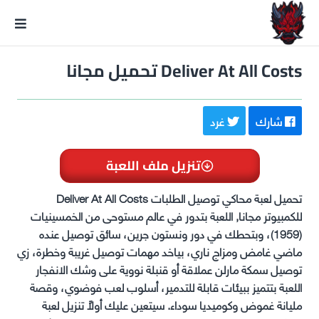
GxmeDope
Deliver At All Costs تحميل مجانا
شارك
غرد
تنزيل ملف اللعبة
تحميل لعبة محاكي توصيل الطلبات Deliver At All Costs
للكمبيوتر مجانا, اللعبة بتدور في عالم مستوحى من الخمسينيات
(1959)، وبتحطك في دور ونستون جرين، سائق توصيل عنده
ماضي غامض ومزاج ناري، بياخد مهمات توصيل غريبة وخطرة، زي
توصيل سمكة مارلن عملاقة أو قنبلة نووية على وشك الانفجار
اللعبة بتتميز ببيئات قابلة للتدمير، أسلوب لعب فوضوي، وقصة
مليانة غموض وكوميديا سوداء. سيتعين عليك أولاً تنزيل لعبة