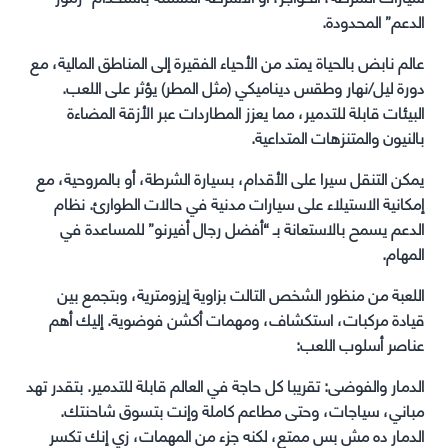
الدعم” المحدودة.
عالم نابض بالحياة يمتد من الأحياء الفقيرة إلى المناطق المالية، مع
دورة ليل/نهار وطقس ديناميكي (مثل المطر) يؤثر على اللعب.
البيئات قابلة للتدمير، مما يعزز المطاردات عبر الأزقة المضاءة
بالنيون والمتنزهات المتداعية.
يمكن التنقل سيرا على الأقدام، بسيارة الشرطة، أو بالمروحية، مع
إمكانية الاستيلاء على سيارات مدنية في حالات الطوارئ. نظام
الدعم يسمح بالاستعانة بـ “أفضل رجال أفيرنو” للمساعدة في
المهام.
اللعبة من منظور الشخص التالت بزاوية إيزومترية، وبتجمع بين
قيادة مركبات، استكشاف، ومهمات أكشن فوضوية. إليك أهم
عناصر أسلوب اللعب:
الدمار والفوضى: تقريبا كل حاجة في العالم قابلة للتدمير. بتقدر تهد
مباني، سياجات، وحتى مطاعم كاملة وإنت بتسوق شاحنتك.
الدمار ده مش بس ممتع، لكنه جزء من المهمات، زي إنك تكسر