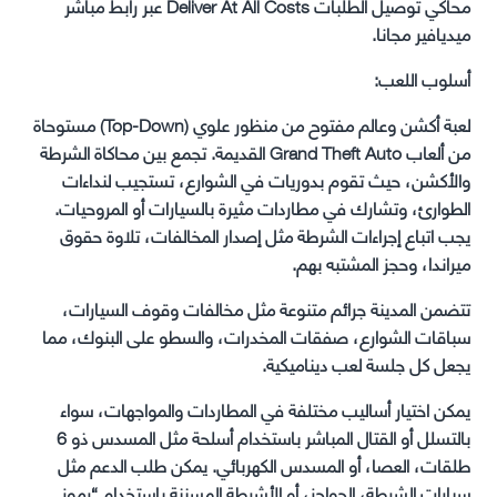
محاكي توصيل الطلبات Deliver At All Costs عبر رابط مباشر
ميديافير مجانا.
أسلوب اللعب:
لعبة أكشن وعالم مفتوح من منظور علوي (Top-Down) مستوحاة
من ألعاب Grand Theft Auto القديمة. تجمع بين محاكاة الشرطة
والأكشن، حيث تقوم بدوريات في الشوارع، تستجيب لنداءات
الطوارئ، وتشارك في مطاردات مثيرة بالسيارات أو المروحيات.
يجب اتباع إجراءات الشرطة مثل إصدار المخالفات، تلاوة حقوق
ميراندا، وحجز المشتبه بهم.
تتضمن المدينة جرائم متنوعة مثل مخالفات وقوف السيارات،
سباقات الشوارع، صفقات المخدرات، والسطو على البنوك، مما
يجعل كل جلسة لعب ديناميكية.
يمكن اختيار أساليب مختلفة في المطاردات والمواجهات، سواء
بالتسلل أو القتال المباشر باستخدام أسلحة مثل المسدس ذو 6
طلقات، العصا، أو المسدس الكهربائي. يمكن طلب الدعم مثل
سيارات الشرطة، الحواجز، أو الأشرطة المسننة باستخدام “رموز