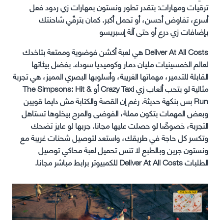
ترقيات ومهارات: بتقدر تطور ونستون بمهارات زي ردود فعل
أسرع، تفاوض أحسن، أو تحمل أكبر. كمان بترقّي شاحنتك
بإضافات زي درع أو حتى آلة إسبريسو
Deliver At All Costs هي لعبة أكشن فوضوية وممتعة بتاخدك
لعالم الخمسينيات مليان دمار وكوميديا سوداء. بفضل بيئاتها
القابلة للتدمير، مهماتها الغريبة، وأسلوبها البصري المميز، هي تجربة
مثالية لو بتحب ألعاب زي Crazy Taxi أو The Simpsons: Hit &
Run بس بنكهة حديثة. رغم إن القصة والكتابة مش دايما قويين
وبعض المهمات بتكون مملة، الفوضى والمرح بيخلوها تستاهل
التجربة، خصوصًا لو حصلت عليها مجانا. جربها لو عايز تضحك
وتكسر كل حاجة في طريقك، واستعد لتوصيل شحنات غريبة مع
ونستون جرين وبالطبع لا تنس تحميل لعبة محاكي توصيل
الطلبات Deliver At All Costs للكمبيوتر برابط مباشر مجانا.