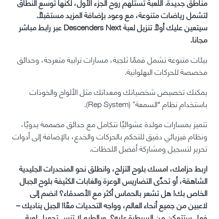
مناطق جديدة. اللعبة تستلهم روح الجزء الأول، لكنها توسع النطاق
لتشمل رياضات متنوعة، مع وعود بإضافة المزيد مستقبلًا.
سيتعين عليك أولاً تنزيل لعبة Descenders Next عبر رابط مباشر
مجانا.
بيئات متنوعة تشمل قممًا ثلجية، مسارات ترابية متعرجة، وحدائق
مخصصة للحركات البهلوانية.
يمكنك تخصيص شخصياتك ومعداتك مثل الألواح والخوذات
باستخدام نظام “السمعة” (Rep System).
تتميز بمسارات مولدة عشوائيًا تتكامل مع حدائق مصممة يدويًا،
ونظام فيزيائي دقيق للتحكم بالحركات والخدع، بالإضافة إلى أدوات
تحرير لتسجيل ومشاركة أفضل اللحظات.
اربط حزامك، امسك بلوح التزلج، وانطلق نحو المنحدرات الجليدية
الشاهقة، أو تحدَّى التضاريس الوعرة والغابات الكثيفة بلوح الجبال
الخاص بك! هل تشعر بالحماس أكثر مع الأصدقاء؟ انضم إلى
لاعبين من جميع أنحاء العالم، وواجه التحديات معًا! الجبل يناديك –
فهل ستتمكن من السيطرة عليه؟. وبالطبع لا تنس تحميل لعبة