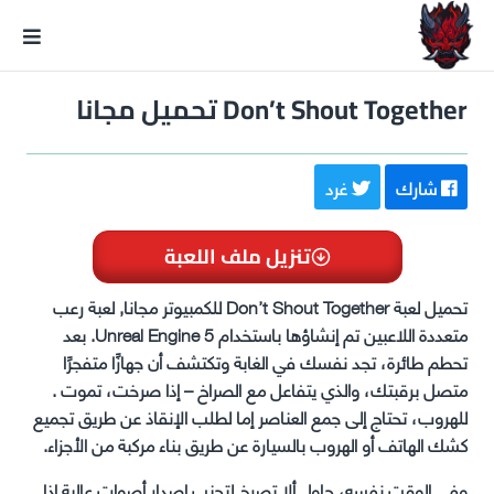
GxmeDope
Don’t Shout Together تحميل مجانا
شارك
غرد
تنزيل ملف اللعبة
تحميل لعبة Don’t Shout Together للكمبيوتر مجانا, لعبة رعب
متعددة اللاعبين تم إنشاؤها باستخدام Unreal Engine 5. بعد
تحطم طائرة، تجد نفسك في الغابة وتكتشف أن جهازًا متفجرًا
متصل برقبتك، والذي يتفاعل مع الصراخ – إذا صرخت، تموت .
للهروب، تحتاج إلى جمع العناصر إما لطلب الإنقاذ عن طريق تجميع
كشك الهاتف أو الهروب بالسيارة عن طريق بناء مركبة من الأجزاء.
وفي الوقت نفسه، حاول ألا تصرخ لتجنب إصدار أصوات عالية إذا