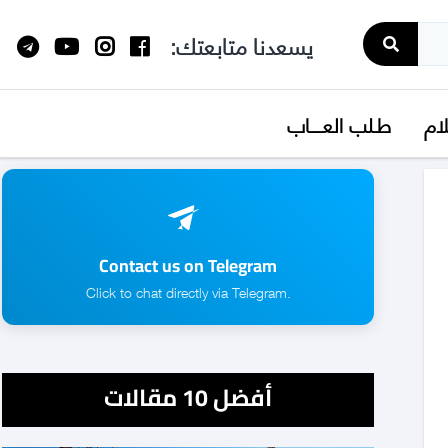
يسعدنا متابعتك:
لام
طـلب العــــاب
Contact us on Telegram
.Click to chat directly via Telegram
أفضل 10 مقالات