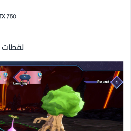
TX 750
لقطات م