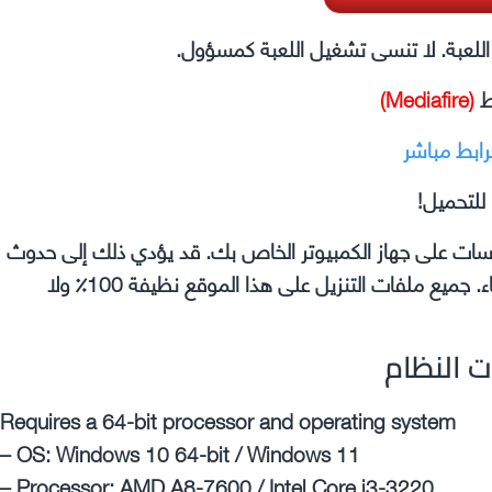
ل اللعبة. لا تنسى تشغيل اللعبة كمسؤول.
ط
(Mediafire)
رابط مباشر
للتحميل!
وسات على جهاز الكمبيوتر الخاص بك. قد يؤدي ذلك إلى حدوث
مشكلات في اللعبة التي تقوم بتثبيتها مثل الأعطال والأخطاء. جميع ملفات التنزيل على هذا الموقع نظيفة 100٪ ولا
ت النظام
Requires a 64-bit processor and operating system
– OS: Windows 10 64-bit / Windows 11
– Processor: AMD A8-7600 / Intel Core i3-3220