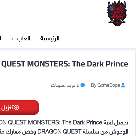
GxmeDope
الرئيسية
العاب
ا
DRAGON QUEST MONSTERS: The Dark Prince ت
Post
على
By GxmeDope
لا توجد تعليقات
DRAGON
author
QUEST
MONSTERS:
تنزيل 
The
Dark
Prince
الوحوش من سلسلة QUEST
تحميل