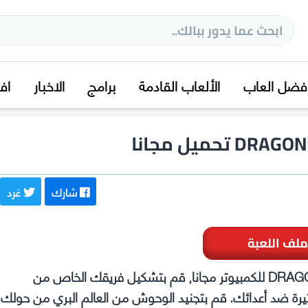
فضل العاب
الألعاب القادمة
برامج
الاخبار
اف
حميل مجانا
شارك
غرد
ملف اللعبة
تحميل لعبة DRAGON QUEST MONSTERS: The Dark Prince للكمبيوتر مجانا, قم بتشكيل فريقك الخاص من
DRAGON  وخض معارك مثيرة ضد أعدائك. قم بتجنيد الوحوش من العالم البري من حولك