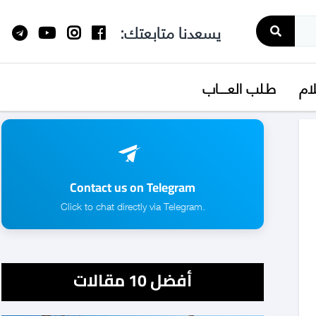
يسعدنا متابعتك:
لام
طـلب العــــاب
Contact us on Telegram
.Click to chat directly via Telegram
أفضل 10 مقالات