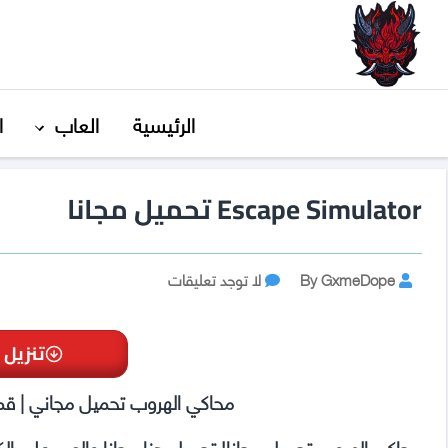
GxmeDope
الرئيسية
العاب
ا
Escape Simulator تحميل مجانا
Post
على
By GxmeDope
لا توجد تعليقات
Escape
author
Simulator
تحميل
تنزيل 
مجانا
محاكي الهروب تحميل مجاني | قم ب
محاكي الهروب تحميل مجانا! تحميل هنا مجانا والعب على ال