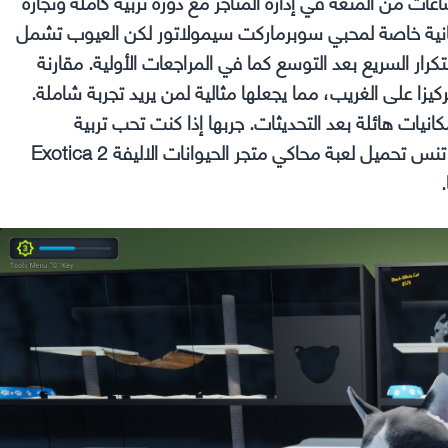
صفقة رائعة تقدم ساعات من المتعة في إدارة المتاجر مع دورة تربية كاملة وتجارة
 إدمانية خاصة لمحبي سوبرماركت سيمولاتور لكن العيوب تشمل
كرار السريع بعد التوسع كما في المراجعات الأولية. مقارنة
زا على الغريب، مما يجعلها مثالية لمن يريد تجربة شاملة.
بكر، مع إمكانيات هائلة بعد التحديثات. جربها إذا كنت تحب تربية
الحيوانات، وستجد نفسك تغرق في عالم المتاجر. وبالطبع لا تنس تحميل لعبة محاكي متجر الحيوانات الاليفة Exotica 2