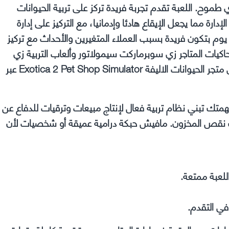
طموح. اللعبة تقدم تجربة فريدة تركز على تربية الحيوانات
دارة مما يجعل الإيقاع هادئا وإدمانيا، مع التركيز على إدارة
وم بتكون فريدة بسبب العملاء المتغيرين والأحداث مع تركيز
محاكيات المتاجر زي سوبرماركت سيمولاتور وألعاب التربية زي
بيت شوب سيمولاتور. سيتعين عليك أولاً تنزيل لعبة محاكي متجر الحيوانات الاليفة Exotica 2 Pet Shop Simulator عبر
تك تبني نظام تربية فعال لإنتاج مبيعات وترقيات للدفاع عن
ك نقص المخزون. مافيش حبكة درامية عميقة أو شخصيات لأن
اللعبة ممتعة.
في التقدم.