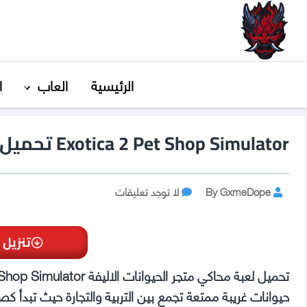
GxmeDope
الرئيسية
العاب
ا
Exotica 2 Pet Shop Simulator تحميل مجانا
Post
على
By GxmeDope
لا توجد تعليقات
Exotica
author
2
Pet
تنزيل 
Shop
Simulator
تحميل
حيوانات غريبة ممتعة تجمع بين التربية والتجارة حيث تبدأ كصا
مجانا