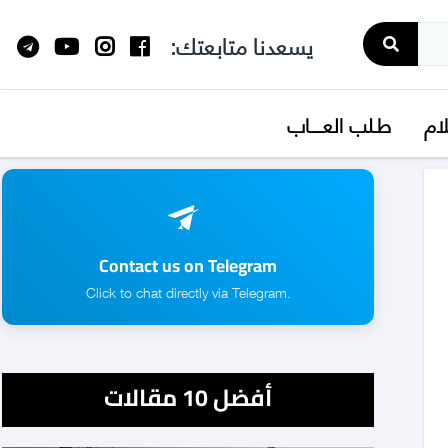
يسعدنا متابعتك:
لام
طـلب العــــاب
Contact us on Telegram
.Click to chat directly via Telegram
أفضل 10 مقالات