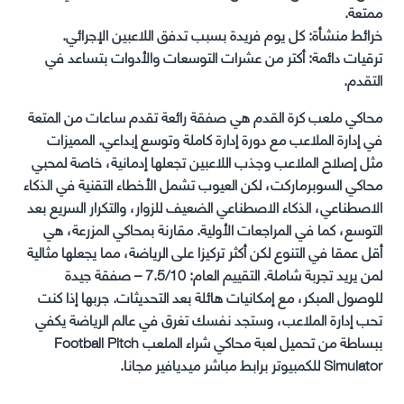
ممتعة.
خرائط منشأة: كل يوم فريدة بسبب تدفق اللاعبين الإجرائي.
ترقيات دائمة: أكتر من عشرات التوسعات والأدوات بتساعد في
التقدم.
محاكي ملعب كرة القدم هي صفقة رائعة تقدم ساعات من المتعة
في إدارة الملاعب مع دورة إدارة كاملة وتوسع إبداعي. المميزات
مثل إصلاح الملاعب وجذب اللاعبين تجعلها إدمانية، خاصة لمحبي
محاكي السوبرماركت، لكن العيوب تشمل الأخطاء التقنية في الذكاء
الاصطناعي، الذكاء الاصطناعي الضعيف للزوار، والتكرار السريع بعد
التوسع، كما في المراجعات الأولية. مقارنة بمحاكي المزرعة، هي
أقل عمقا في التنوع لكن أكثر تركيزا على الرياضة، مما يجعلها مثالية
لمن يريد تجربة شاملة. التقييم العام: 7.5/10 – صفقة جيدة
للوصول المبكر، مع إمكانيات هائلة بعد التحديثات. جربها إذا كنت
تحب إدارة الملاعب، وستجد نفسك تغرق في عالم الرياضة يكفي
ببساطة من تحميل لعبة محاكي شراء الملعب Football Pitch
Simulator للكمبيوتر برابط مباشر ميديافير مجانا.