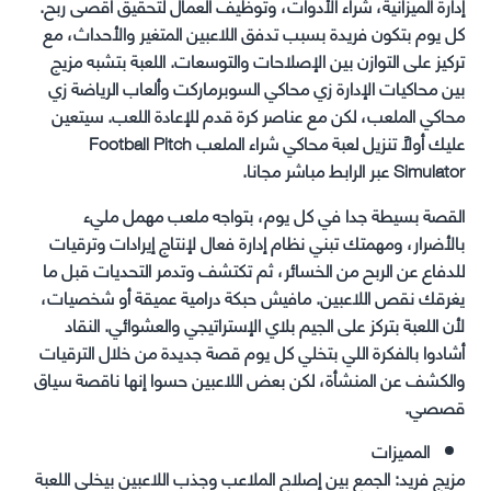
إدارة الميزانية، شراء الأدوات، وتوظيف العمال لتحقيق أقصى ربح.
كل يوم بتكون فريدة بسبب تدفق اللاعبين المتغير والأحداث، مع
تركيز على التوازن بين الإصلاحات والتوسعات. اللعبة بتشبه مزيج
بين محاكيات الإدارة زي محاكي السوبرماركت وألعاب الرياضة زي
محاكي الملعب، لكن مع عناصر كرة قدم للإعادة اللعب. سيتعين
عليك أولاً تنزيل لعبة محاكي شراء الملعب Football Pitch
Simulator عبر الرابط مباشر مجانا.
القصة بسيطة جدا في كل يوم، بتواجه ملعب مهمل مليء
بالأضرار، ومهمتك تبني نظام إدارة فعال لإنتاج إيرادات وترقيات
للدفاع عن الربح من الخسائر، ثم تكتشف وتدمر التحديات قبل ما
يغرقك نقص اللاعبين. مافيش حبكة درامية عميقة أو شخصيات،
لأن اللعبة بتركز على الجيم بلاي الإستراتيجي والعشوائي. النقاد
أشادوا بالفكرة اللي بتخلي كل يوم قصة جديدة من خلال الترقيات
والكشف عن المنشأة، لكن بعض اللاعبين حسوا إنها ناقصة سياق
قصصي.
المميزات
مزيج فريد: الجمع بين إصلاح الملاعب وجذب اللاعبين بيخلي اللعبة