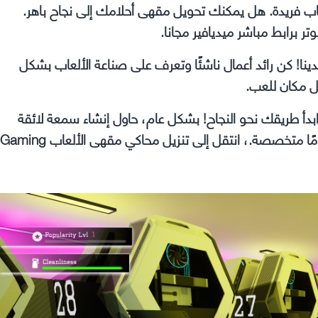
لعاب فريدة. هل يمكنك تحويل مقهى أحلامك إلى نجاح باهر.
نا! كن رائد أعمال ناشئًا وتعرف على صناعة الألعاب بشكل
ل مكان للعب.
بدأ طريقك نحو النجاح! بشكل عام، حاول إنشاء سمعة لائقة
للمقهى، وجذب انتباه اللاعبين المتنوعين وبالطبع افتح أقسامًا متخصصة.، انتقل إلى تنزيل محاكي مقهى الألعاب Gaming