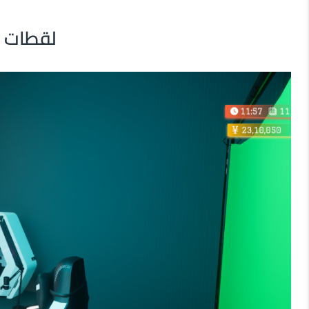
لقطات م