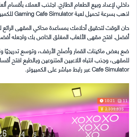
داخلي لإعداد وبيع الطعام الطازج. اجتذب العملاء بأقسام أ
اذهب بسرعة تحميل لعبة Gaming Cafe Simulator للكمبيوتر برابط مباشر ميديافير مجانا.
حان الوقت لتحقيق أحلامك بمساعدة محاكي المقهى الرائع لدي
أفضل. افتح مقهى الألعاب المغلق الخاص بك واجعله أفض
ضع بعض ماكينات القمار وأصلح الأرفف، وتوسع تدريجيًا وا
Cafe Simulator عبر رابط مباشر على الكمبيوتر.