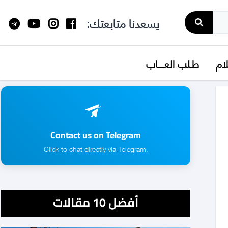
يسعدنا متابعتك:
لام
طـلب العــــاب
Contact us on Telegram
.Click to chat directly via Telegram
أفضل 10 مقالات