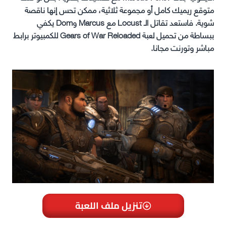
متوقع ريميك كامل أو مجموعة ثلاثية، ممكن تحس إنها ناقصة
شوية. فاستعد تقاتل الـ Locust مع Marcus وDom يكفي
ببساطة من تحميل لعبة Gears of War Reloaded للكمبيوتر برابط
مباشر وتورنت مجانا.
تنزيل ملف اللعبة