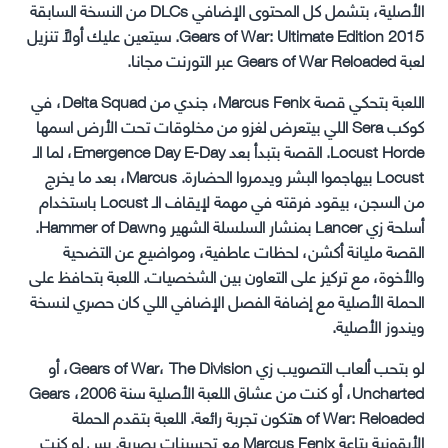
الأصلية، بتشمل كل المحتوى الإضافي DLCs من النسخة السابقة
Gears of War: Ultimate Edition 2015. سيتعين عليك أولاً تنزيل
لعبة Gears of War Reloaded عبر التورنت مجانا.
اللعبة بتحكي قصة Marcus Fenix، جندي من Delta Squad، في
كوكب Sera اللي بيتعرض لغزو من مخلوقات تحت الأرض اسمها
Locust Horde. القصة بتبدأ بعد Emergence Day E-Day، لما الـ
Locust بيهاجموا البشر ويدمروا الحضارة. Marcus، بعد ما يخرج
من السجن، بيقود فرقته في مهمة لإيقاف الـ Locust باستخدام
أسلحة زي Lancer بمنشار السلسلة الشهير وHammer of Dawn.
القصة مليانة أكشن، لحظات عاطفية، ومواضيع عن التضحية
والأخوة، مع تركيز على التعاون بين الشخصيات. اللعبة بتحافظ على
الحملة الأصلية مع إضافة الفصل الإضافي اللي كان حصري لنسخة
ويندوز الأصلية.
لو بتحب ألعاب التصويب زي Gears of War، The Division، أو
Uncharted، أو كنت من عشاق اللعبة الأصلية سنة 2006، Gears
of War: Reloaded هتكون تجربة رائعة. اللعبة بتقدم الحملة
الأيقونية بتاعة Marcus Fenix مع تحسينات بصرية. بس لو كنت