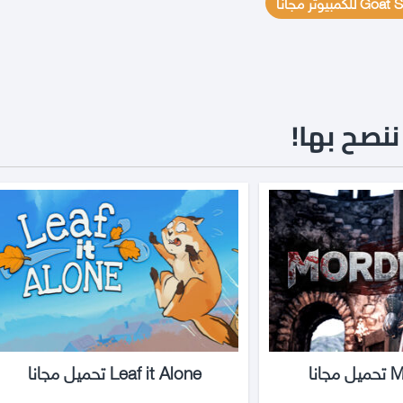
نصح بها!
نا
Leaf it Alone تحميل مجانا