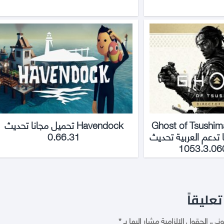
Ghost of Tsushi
Havendock تحميل مجانا تحديث
نا تدعم العربية تحديث
0.66.31
1053.3.06
تعليقاً
وني.
الحقول الإلزامية مشار إليها بـ
*