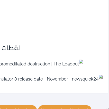
لقطات م