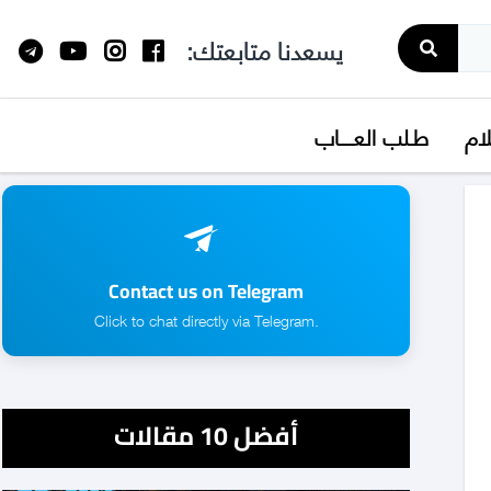
يسعدنا متابعتك:
لام
طـلب العــــاب
Contact us on Telegram
.Click to chat directly via Telegram
أفضل 10 مقالات