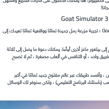
انا!
اجمع قطيعك وانطلق في غوت سميولايتر Goat Simulator 3 ؛ تجربة مزرعة رمل جديدة تمامًا وواقعية تمامًا تعيدك إلى
إلى بيلغور ماعز أخرى أيضًا. يمكنك دعوة ما يصل إلى ثلاثة
 كفريق واحد ، أو التنافس في ألعاب مصغرة ، ثم لا تصبح
، وأفسد طريقك عبر عالم مفتوح جديد تمامًا في أكبر
G! لن نخبرك بكيفية اللعب (باستثناء البرنامج التعليمي) ، ولكن سنوفر لك الوسائل