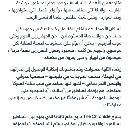
متنوعة من الأهداف الأساسية ، وحدد حجم المستوى ، وشدة
الغارات ، والبيئة التي ستلعب فيها ، وأنواع الأعداء التي ستواجهها ،
وبدء الموارد ، وحتى شدة الطقس. طبعا لا تنسى الرعب.
السكان الأصحاء هو مفتاح البقاء على قيد الحياة في جورد. كل
جانب من جوانب حياة المستوطنين – من المرض إلى الجوع وحتى
موت أقاربهم – يمكن أن يؤثر على مستويات الصحة العقلية لكل
موضوع. راقبهم عن كثب ، فبمجرد وصول العقل إلى نقطة حرجة ،
سيعانون من انهيار أو حتى يفرون من حكمك.
إرضاء الآلهة بصلواتك وقد يمنحونك إمكانية الوصول إلى قدراتهم
في التهجئة. تختلف التعويذات في طبيعتها – فبعضها عدواني
والبعض الآخر دفاعي – لكنها كلها تساعد في قلب ساحة المعركة
لصالحك. قم بإخفاء المناطق عن أعدائك ، أو السيطرة على
الوحوش المهددة ، أو شن غضبًا غير مقدس ضد كل من يجرؤ على
معارضتك.
يشرح The Chronicle تاريخ عالم Gord الذي يمزج بين الأساطير
السلافية الواقعية والخيال المظلم. سيتم نشر الصفحات الممزقة