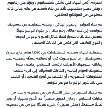
المحرمة. أكمل المهام التي تشكل شخصياتهم ، وتؤثر على رفاههم
، وتقرر مصير مجتمعهم. تأكد من بقاء شعبك في عالم خيالي قاتم
مستوحى من الفولكلور السلافي.
قم ببناء الحواجز ، وتطوير الهياكل ، وتنمية سيطرتك من مستوطنة
متواضعة إلى قلعة هائلة. ومع ذلك ، لن يكون التوسع سهلاً!
يتعرض سكانك باستمرار لخطر قبائل العدو والوحوش المرعبة
والقوى الغامضة التي تكمن في الغابات المحيطة.
ستجعلك المهام متعددة الاستخدامات في Gord تغامر خارج جدران
مستوطنتك ، إما لمنع حدوث كارثة أو لمعالجة مسألة شخصية لأحد
رعاياك. ستوجهك الأهداف الرئيسية للسيناريو رحلتك ، بينما
ستقودك المهام الجانبية واللقاءات العشوائية إلى البرية لتعقب
المخلوقات الأسطورية ، أو الكشف عن أسرار القدماء ، أو التغلب
على بلاء شرير. توقع ما هو غير متوقع.
قم بإعداد المسرح من خلال الاختيار من بين مجموعة واسعة من
خيارات السيناريو ، وحاول الخروج منتصراً. خذ الأمور بسهولة أو ضع
تحديًا مستحيلًا ؛ يمكن تعديل أي شيء تقريبًا! اختر من بين مجموعة