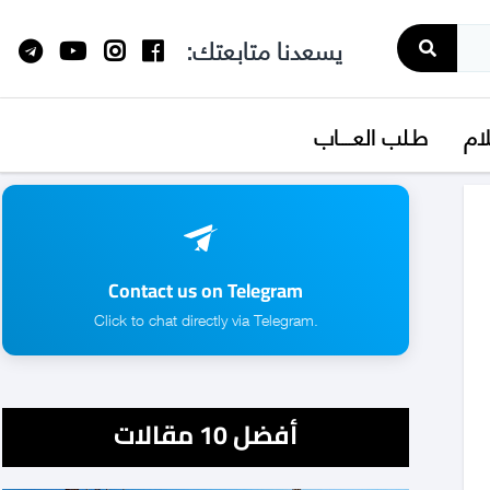
يسعدنا متابعتك:
لام
طـلب العــــاب
Contact us on Telegram
.Click to chat directly via Telegram
أفضل 10 مقالات