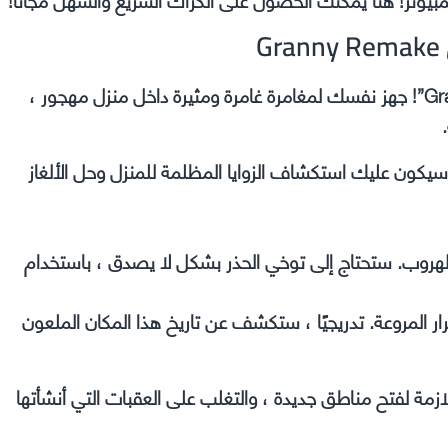
G
مرحبًا بك في عالم الظلام والرعب في لعبة “Granny Remake”! جهز نفسك لمغامرة غامرة ومثيرة داخل منزل مهجور ،
ون عليك استكشاف الزوايا المظلمة للمنزل وحل الألغاز
وب. ستحتاج إلى توخي الحذر بشكل لا يصدق ، باستخدام
 المروعة. تدريجيًا ، ستكشف عن تاريخ هذا المكان الملعون
مة لفتح مناطق جديدة ، والتغلب على العقبات التي أنشأتها