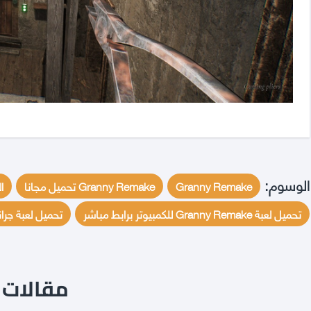
الوسوم:
Granny Remake
Granny Remake تحميل مجانا
ا
تحميل لعبة Granny Remake للكمبيوتر برابط مباشر
تحميل لعبة جران
مقالات ن