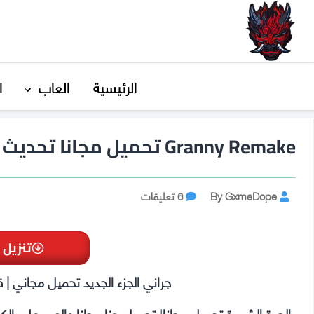
GxmeDope
الرئيسية
العاب
ا
Granny Remake تحميل مجانا تحديث 3.6.4
Post
على
By GxmeDope
6 تعليقات
Granny
author
Remake
تحميل
تنزيل 
مجانا
تحديث
جراني الجزء الجديد تحميل مجاني | ق
3.6.4
الجدة الشريرة تحميل مجانا! تحميل هنا مجانا والعب على ال