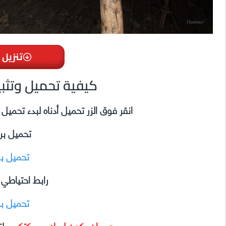
تنزيل 
Granny Remake كيفية تحميل وت
انقر فوق الزر تحميل أدناه لبدء تحمي
تحميل بر
تحميل ب
رابط احتياطي
تحميل ب
يجب ان يكون لديك ديريكتكس
لت