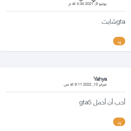
يونيو 9, 2021 at 4:34 م
gtaشابت
رد
says:
Yahya
فبراير 13, 2022 at 9:11 ص
أحب أن أحمل gta5
رد