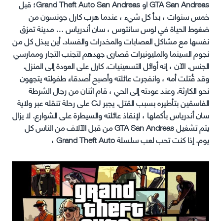
GTA San Andreas او Grand Theft Auto San Andreas؛ قبل
خمس سنوات ، بدأ كل شيء ، عندما هرب كارل جونسون من
ضغوط الحياة في لوس سانتوس ، سان أندرياس … مدينة تمزق
نفسها مع مشاكل العصابات والمخدرات والفساد. أين يبذل كل من
نجوم السينما والمليونيرات قصارى جهدهم لتجنب التجار وممارسي
الجنس. الآن ، إنه أوائل التسعينيات. كارل على العودة إلى المنزل.
وقد قُتلت أمه ، وانفجرت عائلته وأصبح أصدقاء طفولته يتجهون
نحو الكارثة. وعند عودته إلى الحي ، قام اثنان من رجال الشرطة
الفاسقين بتأطيره بسبب القتل. يجبر CJ على رحلة تنقله عبر ولاية
سان أندرياس بأكملها ، لإنقاذ عائلته والسيطرة على الشوارع. لا يزال
يتم تشغيل GTA San Andreas من قبل الآلاف من الناس كل
يوم. إذا كنت تحب لعب سلسلة Grand Theft Auto ،