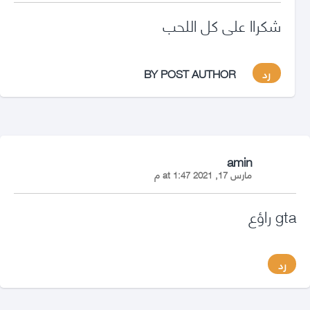
شكراا على كل اللحب
رد
BY POST AUTHOR
says:
amin
مارس 17, 2021 at 1:47 م
gta راؤع
رد