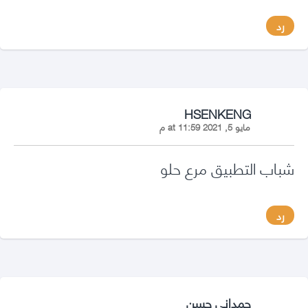
رد
says:
HSENKENG
مايو 5, 2021 at 11:59 م
شباب التطبيق مرع حلو
رد
says:
حمداني حسن