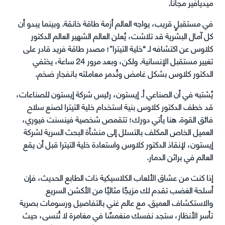
ميديافير مجانا.
في مستقبلٍ قريب، يواجه العالم أزمة طاقة خانقة. وبينما يبدو أن
كل آمال البشرية قد تلاشت، يُعلن العالم الشهير العالم الدكتور
كلاوس عن اكتشافه لـ “خلية التيترا”؛ مصدر طاقة فريد قادر على
تغيير مستقبل الإنسانية. ولكن، وبعد مرور 24 ساعة، يختفي
الدكتور كلاوس بشكل غامض وتُدمر معاملته بانفجار ضخم.
يُشتبه في أن الصناعي أ. إيستون، رئيس شركة إيستون للصناعات،
قد خطف الدكتور كلاوس بنية استخدام خلية التيترا لصنع سلاح
فائق القوة. هنا يأتي دورك؛ تتقمص شخصية فينسنت فيوري،
العميل الخاص المكلف بالتسلل إلى منشأة البحث السرية لشركة
إيستون، لإنقاذ الدكتور كلاوس واستعادة خلية التيترا قبل أن يقع
العالم في براثن الدمار.
إذا كنت من عشاق الألعاب الكلاسيكية ذات الطابع الحديث، فإن
أسلحة الغضب تقدم لك مزيجًا مثاليًا من الأكشن السريع
والاستكشاف العميق. مع عالم غني بالتفاصيل ورسومات بصرية
تأسر الأنظار، ستجد نفسك منغمسًا في مغامرة لا تُنسى، حيث