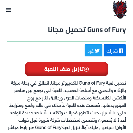
GxmeDope
Guns of Fury تحميل مجانا
شارك
غرد
تنزيل ملف اللعبة
تحميل لعبة Guns of Fury للكمبيوتر مجانا, انطلق في رحلة مليئة
بالإثارة والتحدي مع أسلحة الغضب، اللعبة التي تجمع بين عناصر
الأكشن الكلاسيكية ومنصات الجري وإطلاق النار مع روح
الميترويدفانيا. صُممت هذه اللعبة لتأخذك في عالم واسع ومترابط
مليء بالأسرار، حيث تتطور قدراتك وتكتسب أسلحة جديدة لتواجه
أعداءً لا يُحصون وتتصدى لمخططات شركة شريرة قبل فوات
الأوان! سيتعين عليك أولاً تنزيل لعبة Guns of Fury عبر رابط مباشر