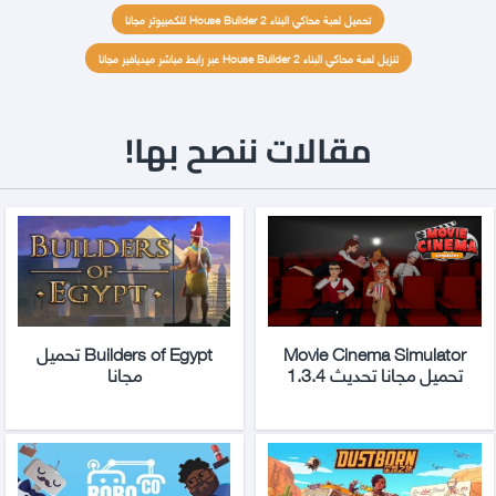
تحميل لعبة محاكي البناء House Builder 2 للكمبيوتر مجانا
تنزيل لعبة محاكي البناء House Builder 2 عبر رابط مباشر ميديافير مجانا
مقالات ننصح بها!
Movie Cinema Simulator
Builders of Egypt تحميل
تحميل مجانا تحديث 1.3.4
مجانا