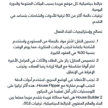
خرائط ديناميكية: كل موقع فريدة بسبب البيئات المتنوعة والدورة
اليومية.
ترقيات دائمة: أكتر من 50 ترقية للأدوات والشاحنات بتساعد في
التقدم.
نصائح وإستراتيجيات للبناء الفعال
تحسين النقل: اشترِ مواد بالجملة من المستودع واستخدم
الشاحنة بكفاءة لتجنب الرحلات المتكررة، مما يوفر الوقت
بنسبة 30% في العقود الكبيرة.
تخصيص المنازل: ركز على الطلاء والأثاث في المراحل الأخيرة
اختر ألوانا متناسقة مع البيئة لزيادة رضا العملاء، وتجنب
الإفراط في الإنفاق.
تجنب الأخطاء: في الوضع السريع، استخدم أدوات الدقة
لتجنب الهدم مقارنة مع House Flipper، هذه أكثر تركيزا على
اللوجستيات لكن أقل تعقيدا في الديكور.
House Builder 2 هي لعبة محاكاة فريدة بتقدم مزيجا ممتعا بين
البناء والعالم المفتوح. الخرائط الديناميكية، ترقيات الـ50،