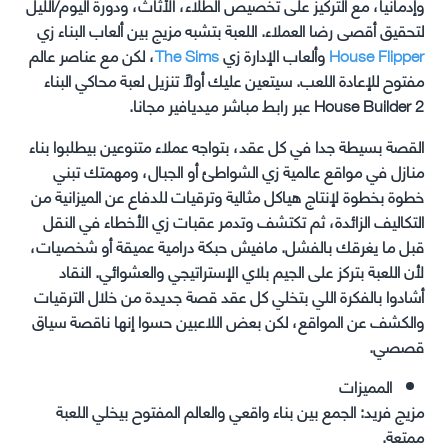
وإدمانيا، مع التركيز على تخصيص الطلاء، الأثاث، ودورة اليوم/الليل
لتحقيق أقصى رضا العملاء. اللعبة بتشبه مزيج بين ألعاب البناء زي
House Flipper
وألعاب الإدارة زي
The Sims
، لكن مع عناصر عالم
مفتوح للإعادة اللعب. سيتعين عليك أولاً تنزيل لعبة محاكي البناء
House Builder 2 عبر رابط مباشر ميديافير مجانا.
القصة بسيطة جدا في كل عقد، بتواجه عملاء متنوعين بيطلبوا بناء
منازل في مواقع عالمية زي الشواطئ أو الجبال، ومهمتك تبني
خطوة بخطوة لإنتاج هياكل مثالية وترقيات للدفاع عن الميزانية من
التكاليف الزائدة، ثم تكتشف وتدمر عقبات زي الأخطاء في النقل
قبل ما يغرقك بالفشل. مافيش حبكة درامية عميقة أو شخصيات،
لأن اللعبة بتركز على الجيم بلاي الإستراتيجي والعشوائي. النقاد
أشادوا بالفكرة اللي بتخلي كل عقد قصة جديدة من خلال الترقيات
والكشف عن المواقع، لكن بعض اللاعبين حسوا إنها ناقصة سياق
قصصي.
المميزات
مزيج فريد: الجمع بين بناء واقعي والعالم المفتوح بيخلي اللعبة
ممتعة.