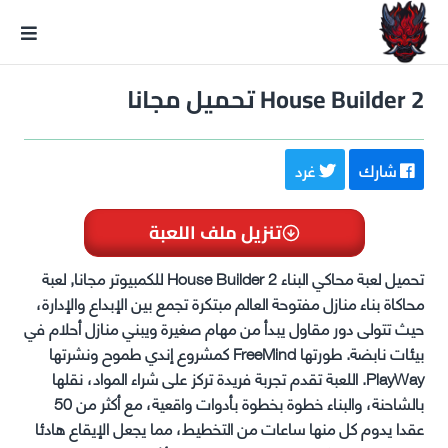
GxmeDope
House Builder 2 تحميل مجانا
شارك
غرد
تنزيل ملف اللعبة
تحميل لعبة محاكي البناء House Builder 2 للكمبيوتر مجانا, لعبة
محاكاة بناء منازل مفتوحة العالم مبتكرة تجمع بين الإبداع والإدارة،
حيث تتولى دور مقاول يبدأ من مهام صغيرة ويبني منازل أحلام في
بيئات نابضة. طورتها FreeMind كمشروع إندي طموح ونشرتها
PlayWay. اللعبة تقدم تجربة فريدة تركز على شراء المواد، نقلها
بالشاحنة، والبناء خطوة بخطوة بأدوات واقعية، مع أكثر من 50
عقدا يدوم كل منها ساعات من التخطيط، مما يجعل الإيقاع هادئا