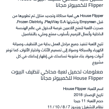
Flipper للكمبيوتر مجانا
House Flipper هي لعبة محاكاة وتجديد منازل تم تطويرها من
قبل Empyrean ونشرتها PlayWay S.A. وFrozen District.
صدرت اللعبة لتمنح اللاعبين فرصة الدخول في عالم الهندسة
الداخلية وأعمال الترميم بأسلوب ممتع ومليء بالتفاصيل
تتيح اللعبة تنفيذ جميع مراحل العمل بداية من التنظيف وصيانة
الكهرباء والسباكة وصولا إلى تصميم الأثاث واختيار الألوان. كما توفر
أدوات ومواد بناء متنوعة تساعدك في إظهار إبداعك في كل
مشروع
معلومات تحميل لعبة محاكي تنظيف البيوت
House Flipper للكمبيوتر مجانا
اسم اللعبة: House Flipper
تاريخ الإصدار: 2018
حجم اللعبة: 11 جيجا
نظام التشغيل: ويندوز 7 / 8 / 10 / 11