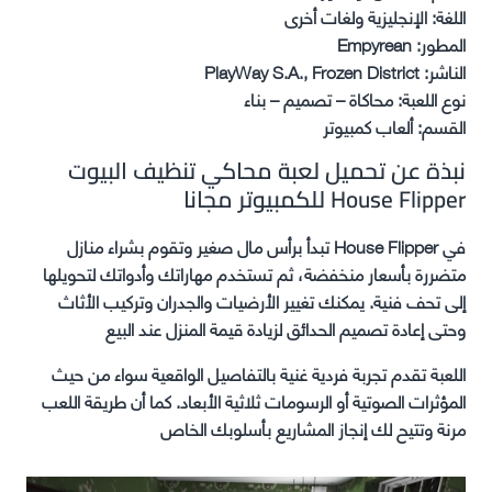
اللغة: الإنجليزية ولغات أخرى
المطور: Empyrean
الناشر: PlayWay S.A., Frozen District
نوع اللعبة: محاكاة – تصميم – بناء
القسم: ألعاب كمبيوتر
نبذة عن تحميل لعبة محاكي تنظيف البيوت
House Flipper للكمبيوتر مجانا
في House Flipper تبدأ برأس مال صغير وتقوم بشراء منازل
متضررة بأسعار منخفضة، ثم تستخدم مهاراتك وأدواتك لتحويلها
إلى تحف فنية. يمكنك تغيير الأرضيات والجدران وتركيب الأثاث
وحتى إعادة تصميم الحدائق لزيادة قيمة المنزل عند البيع
اللعبة تقدم تجربة فردية غنية بالتفاصيل الواقعية سواء من حيث
المؤثرات الصوتية أو الرسومات ثلاثية الأبعاد. كما أن طريقة اللعب
مرنة وتتيح لك إنجاز المشاريع بأسلوبك الخاص