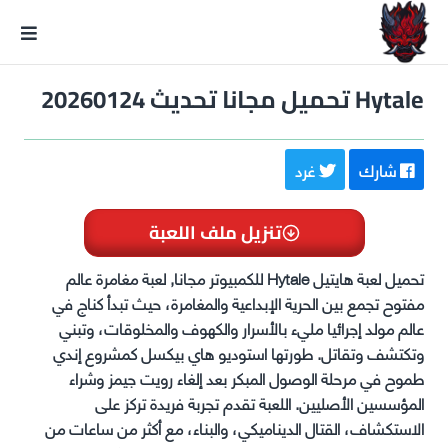
GxmeDope
Hytale تحميل مجانا تحديث 20260124
شارك
غرد
تنزيل ملف اللعبة
تحميل لعبة هايتيل Hytale للكمبيوتر مجانا, لعبة مغامرة عالم
مفتوح تجمع بين الحرية الإبداعية والمغامرة، حيث تبدأ كناج في
عالم مولد إجرائيا مليء بالأسرار والكهوف والمخلوقات، وتبني
وتكتشف وتقاتل. طورتها استوديو هاي بيكسل كمشروع إندي
طموح في مرحلة الوصول المبكر بعد إلغاء رويت جيمز وشراء
المؤسسين الأصليين. اللعبة تقدم تجربة فريدة تركز على
الاستكشاف، القتال الديناميكي، والبناء، مع أكثر من ساعات من