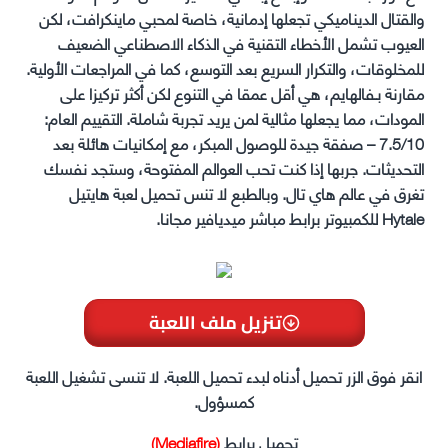
والقتال الديناميكي تجعلها إدمانية، خاصة لمحبي ماينكرافت، لكن
العيوب تشمل الأخطاء التقنية في الذكاء الاصطناعي الضعيف
للمخلوقات، والتكرار السريع بعد التوسع، كما في المراجعات الأولية.
مقارنة بـفالهايم، هي أقل عمقا في التنوع لكن أكثر تركيزا على
المودات، مما يجعلها مثالية لمن يريد تجربة شاملة. التقييم العام:
7.5/10 – صفقة جيدة للوصول المبكر، مع إمكانيات هائلة بعد
التحديثات. جربها إذا كنت تحب العوالم المفتوحة، وستجد نفسك
تغرق في عالم هاي تال. وبالطبع لا تنس تحميل لعبة هايتيل
Hytale للكمبيوتر برابط مباشر ميديافير مجانا.
تنزيل ملف اللعبة
انقر فوق الزر تحميل أدناه لبدء تحميل اللعبة. لا تنسى تشغيل اللعبة
كمسؤول.
تحميل برابط
(Mediafire)