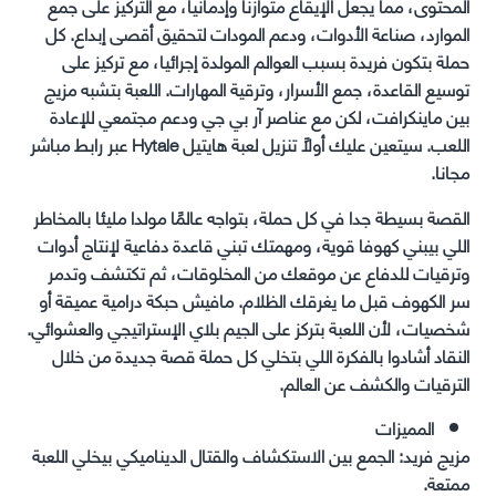
المحتوى، مما يجعل الإيقاع متوازنا وإدمانيا، مع التركيز على جمع
الموارد، صناعة الأدوات، ودعم المودات لتحقيق أقصى إبداع. كل
حملة بتكون فريدة بسبب العوالم المولدة إجرائيا، مع تركيز على
توسيع القاعدة، جمع الأسرار، وترقية المهارات. اللعبة بتشبه مزيج
بين ماينكرافت، لكن مع عناصر آر بي جي ودعم مجتمعي للإعادة
اللعب. سيتعين عليك أولاً تنزيل لعبة هايتيل Hytale عبر رابط مباشر
مجانا.
القصة بسيطة جدا في كل حملة، بتواجه عالمًا مولدا مليئا بالمخاطر
اللي بيبني كهوفا قوية، ومهمتك تبني قاعدة دفاعية لإنتاج أدوات
وترقيات للدفاع عن موقعك من المخلوقات، ثم تكتشف وتدمر
سر الكهوف قبل ما يغرقك الظلام. مافيش حبكة درامية عميقة أو
شخصيات، لأن اللعبة بتركز على الجيم بلاي الإستراتيجي والعشوائي.
النقاد أشادوا بالفكرة اللي بتخلي كل حملة قصة جديدة من خلال
الترقيات والكشف عن العالم.
المميزات
مزيج فريد: الجمع بين الاستكشاف والقتال الديناميكي بيخلي اللعبة
ممتعة.