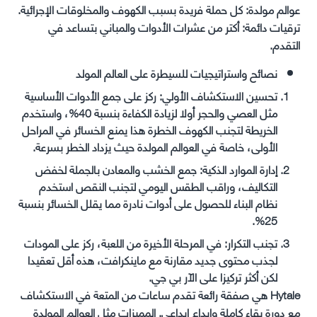
عوالم مولدة: كل حملة فريدة بسبب الكهوف والمخلوقات الإجرائية.
ترقيات دائمة: أكتر من عشرات الأدوات والمباني بتساعد في
التقدم.
نصائح واستراتيجيات للسيطرة على العالم المولد
تحسين الاستكشاف الأولي: ركز على جمع الأدوات الأساسية
مثل العصي والحجر أولا لزيادة الكفاءة بنسبة 40%، واستخدم
الخريطة لتجنب الكهوف الخطرة هذا يمنع الخسائر في المراحل
الأولى، خاصة في العوالم المولدة حيث يزداد الخطر بسرعة.
إدارة الموارد الذكية: جمع الخشب والمعادن بالجملة لخفض
التكاليف، وراقب الطقس اليومي لتجنب النقص استخدم
نظام البناء للحصول على أدوات نادرة مما يقلل الخسائر بنسبة
25%.
تجنب التكرار: في المرحلة الأخيرة من اللعبة، ركز على المودات
لجذب محتوى جديد مقارنة مع ماينكرافت، هذه أقل تعقيدا
لكن أكثر تركيزا على الآر بي جي.
Hytale هي صفقة رائعة تقدم ساعات من المتعة في الاستكشاف
مع دورة بقاء كاملة وإبداع إبداعي. المميزات مثل العوالم المولدة