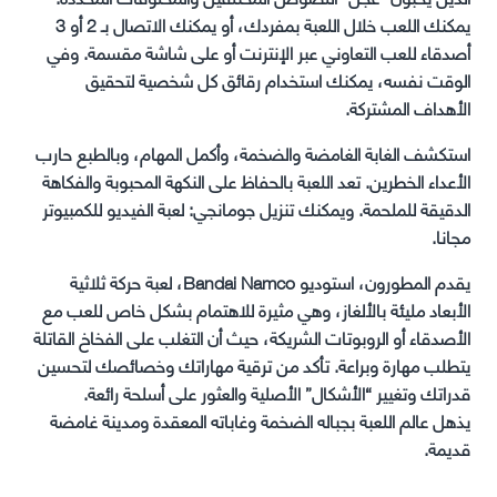
يمكنك اللعب خلال اللعبة بمفردك، أو يمكنك الاتصال بـ 2 أو 3
أصدقاء للعب التعاوني عبر الإنترنت أو على شاشة مقسمة. وفي
الوقت نفسه، يمكنك استخدام رقائق كل شخصية لتحقيق
الأهداف المشتركة.
استكشف الغابة الغامضة والضخمة، وأكمل المهام، وبالطبع حارب
الأعداء الخطرين. تعد اللعبة بالحفاظ على النكهة المحبوبة والفكاهة
الدقيقة للملحمة. ويمكنك تنزيل جومانجي: لعبة الفيديو للكمبيوتر
مجانا.
يقدم المطورون، استوديو Bandai Namco، لعبة حركة ثلاثية
الأبعاد مليئة بالألغاز، وهي مثيرة للاهتمام بشكل خاص للعب مع
الأصدقاء أو الروبوتات الشريكة، حيث أن التغلب على الفخاخ القاتلة
يتطلب مهارة وبراعة. تأكد من ترقية مهاراتك وخصائصك لتحسين
قدراتك وتغيير “الأشكال” الأصلية والعثور على أسلحة رائعة.
يذهل عالم اللعبة بجباله الضخمة وغاباته المعقدة ومدينة غامضة
قديمة.