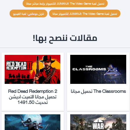
تحميل لعبة JUMANJI: The Video Game للكمبيوتر برابط مباشر مجانا
تحميل لعبة JUMANJI: The Video Game للكمبيوتر مجانا
تنزيل جومانجي: لعبة الفيديو
مقالات ننصح بها!
The Classrooms تحميل مجانا
Red Dead Redemption 2
تحميل مجانا التميت اديشن
تحديث 1491.50