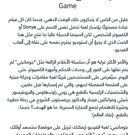
Game
قليل من الناس لا يتذكرون ذلك الوقت الذهبي عندما كان كل فيلم
عبادة مصحوبًا بإصدار لعبة تحمل نفس الاسم على Sonya أو
الكمبيوتر الشخصي. لكن السينما الحديثة غالبا ما تنتج مثل هذا
الخبث الذي لا يجرؤ أي استوديو يحترم نفسه على نقله إلى ألعاب
الفيديو.
والأمر الأكثر غرابة هو أن سلسلة الأفلام الرائعة مثل “جومانجي” لم
يتم نقلها على الفور إلى وحدات التحكم وأجهزة الكمبيوتر. حتى
اليوم. سيُعرض على المستخدمين قريبًا لعبة مغامرات وحركة مبنية
على الملحمة المفضلة لديهم، والتي تم إصدارها قبل عامين.
والشخصيات الرئيسية بالطبع هي روبي راوندهاوس والبروفيسور
شيلي وفرانكلين فينبار والدكتور بريفستون. الشروع في رحلة خطيرة
ومثيرة للاهتمام لجمع الحجارة السحرية. ما هو الهدف؟ حسنا،
بالطبع، إنقاذ العالم!
جومانجي: لعبة الفيديو (يمكنك تنزيل على موقعنا) ستسعد أولئك
الذين يحبون “عجن” اللصوص المختلفين والمخلوقات المحددة.