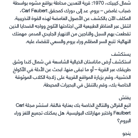
شمال كيبيك، 1970: قرية التعدين محاطة بواقع مشوه بواسطة
ضباب غامض – بروم. عد إلى دورك كمحقق Carl Faubert،
المكلف الآن بالكشف عن الأصول الغامضة لهذه القوة التخريبية.
انتقل عبر المناظر الطبيعية التي اجتاحتها الثلوج وواجه الضحايا الذين
تقطعت بهم السبل والناجين من الانهيار الجليدي المدمر. مهمتك
النهائية: تتبع السر المظلم وراء بروم والسعي للقضاء عليه.
يستكشف
استكشف أرض ماناستان الخيالية الشاسعة في شمال كندا وشق
طريقك عبر القرية – أو ما تبقى منها. ابحث عن الأدلة في الأكواخ
الخشبية، وقم بزيارة المواقع القريبة على زلاجة الكلاب الموثوقة
الخاصة بك، وقم بالتنقل في البحيرات المحيطة.
يفتش
اتبع القرائن والنتائج الخاصة بك بعناية فائقة. استشر مجلة Carl
Faulbert واختبر مهاراتك البوليسية. هل يمكنك تجميع اللغز وراء
البروم؟
ينجو