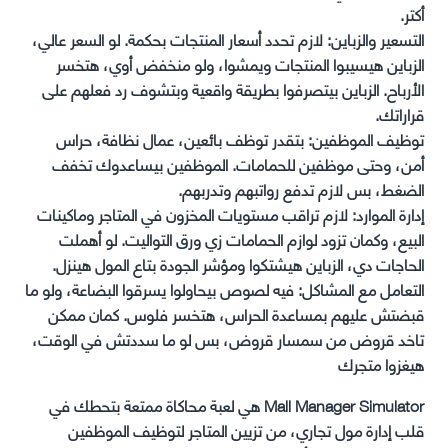
أكتر.
التسعير والزباين: لازم تحدد أسعار المنتجات بحكمة. لو السعر عالي،
الزباين هيسيبوا المنتجات ويمشوا، ولو منخفض أوي، هتخسر
الأرباح. الزباين بيتصرفوا بطريقة واقعية وبتشوف رد فعلهم على
قراراتك.
توظيف الموظفين: بتقدر توظف بائعين، عمال نظافة، حراس
أمن، وحتى موظفين للحمامات. الموظفين بيساعدوك تخفف
الضغط، بس لازم تدفع رواتبهم وتدربهم.
إدارة الموارد: لازم تراقب مستويات المخزون في المتاجر وماكينات
البيع، وكمان تزود لوازم الحمامات زي ورق التواليت. لو أهملت
الحاجات دي، الزباين هيشتكوا ومؤشر الجودة بتاع المول هينزل.
التعامل مع المشاكل: فيه لصوص بيحاولوا يسرقوا البضاعة، ولو ما
قبضتش عليهم بمساعدة الحراس، هتخسر فلوس. كمان ممكن
تاخد قروض من سمسار قروض، بس لو ما سددتش في الوقت،
هيغزوا متجرك
Mall Manager Simulator هي لعبة محاكاة ممتعة بتحطك في
قلب إدارة مول تجاري، من تزيين المتاجر لتوظيف الموظفين