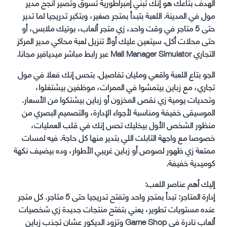
الهدف بتاعك هو إنك تبني إمبراطورية تسوق وتصير أنجح مدير
مول في المدينة. اللعبة بتبدأ بمتجر صغير، وبتكبر تدريجيا لما تدير
حتى 5 متاجر في وقت واحد، زي متجر ألعاب، بوتيك ملابس، أو
حتى محلات أكل. سيتعين عليك أولاً تنزيل لعبة محاكي مدير المركز
التجاري Mall Manager Simulator عبر رابط مباشر ميديافير مجانا.
الجو بتاع اللعبة واقعي ومليان تفاصيل. بتحس إنك فعلا في مول
تجاري، مع زباين بيتمشوا في الممرات، موظفين بيشتغلوا،
وتحديات يومية زي نقص المخزون أو زباين بيشتكوا من الأسعار.
الموسيقى خفيفة ومناسبة لأجواء الإدارة، والتصميم البصري من
منظور الشخص الأول بيخليك تحس إنك في قلب العمليات،
خصوصا مع واجهة التابلت اللي بتدير منها كل حاجة. فيه لمسات
ممتعة زي ظهور لصوص أو زباين غريبي الأطوار، وده بيضيف نكهة
كوميدية خفيفة.
إليك أهم عناصر اللعب:
إدارة المتاجر: تبدأ بمتجر واحد وتفتح تدريجيا حتى 5 متاجر. كل متجر
عنده مستويات تطوير، يعني بتفتح منتجات جديدة زي شخصيات
ألعاب نادرة في Game Shop وتزود الديكور عشان تجذب زباين