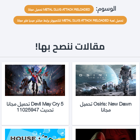
الوسوم:
METAL SLUG ATTACK RELOADED تحميل مجانا
تحميل لعبة METAL SLUG ATTACK RELOADED للكمبيوتر برابط مباشر ميديا فاير مجانا
مقالات ننصح بها!
Osiris: New Dawn تحميل
Devil May Cry 5 تحميل مجانا
مجانا
تحديث 11025947