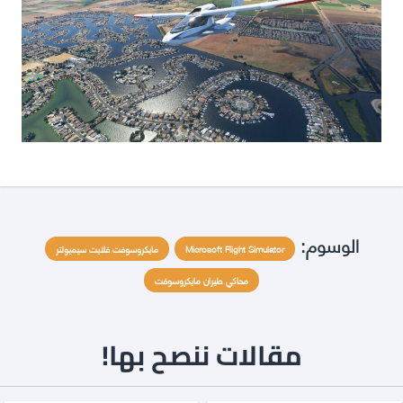
الوسوم:
Microsoft Flight Simulator
مايكروسوفت فلايت سيميولتر
محاكي طيران مايكروسوفت
مقالات ننصح بها!