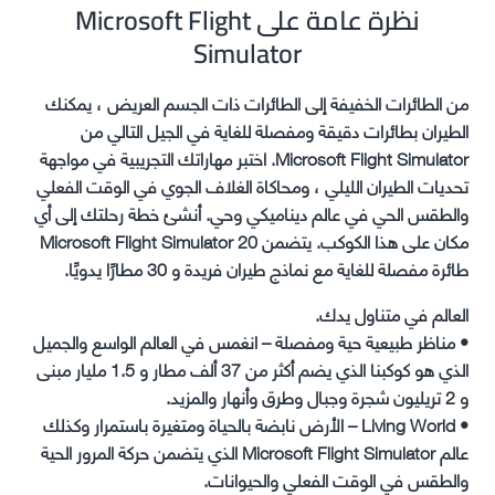
نظرة عامة على Microsoft Flight
Simulator
من الطائرات الخفيفة إلى الطائرات ذات الجسم العريض ، يمكنك
الطيران بطائرات دقيقة ومفصلة للغاية في الجيل التالي من
Microsoft Flight Simulator. اختبر مهاراتك التجريبية في مواجهة
تحديات الطيران الليلي ، ومحاكاة الغلاف الجوي في الوقت الفعلي
والطقس الحي في عالم ديناميكي وحي. أنشئ خطة رحلتك إلى أي
مكان على هذا الكوكب. يتضمن Microsoft Flight Simulator 20
طائرة مفصلة للغاية مع نماذج طيران فريدة و 30 مطارًا يدويًا.
العالم في متناول يدك.
• مناظر طبيعية حية ومفصلة – انغمس في العالم الواسع والجميل
الذي هو كوكبنا الذي يضم أكثر من 37 ألف مطار و 1.5 مليار مبنى
و 2 تريليون شجرة وجبال وطرق وأنهار والمزيد.
• Living World – الأرض نابضة بالحياة ومتغيرة باستمرار وكذلك
عالم Microsoft Flight Simulator الذي يتضمن حركة المرور الحية
والطقس في الوقت الفعلي والحيوانات.