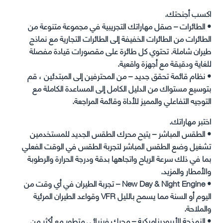
اكسب أجنحتك.
• الطائرات – صقل مهاراتك التجريبية في مجموعة متنوعة من
الطائرات من الطائرات الخفيفة إلى الطائرات التجارية مع نماذج
طيران شاملة. تحتوي كل طائرة على مقصورات قيادة مفصلة
للغاية ودقيقة مع أجهزة واقعية.
• نظام قائمة تحقق جديد – من المحترفين إلى المبتدئين ، قم
بتوسيع مستواك من الدليل الكامل إلى المساعدة الكاملة مع
التوجيه التفاعلي والمميز للأداة وقائمة المراجعة.
اختبر مهاراتك.
• الطقس المباشر – يتيح محرك الطقس الجديد للمستخدمين
تشغيل وضع الطقس المباشر لتجربة الطقس في الوقت الفعلي
بما في ذلك سرعة الرياح واتجاهها بدقة ودرجة الحرارة والرطوبة
والأمطار والمزيد.
• New Day & Night Engine – تجربة الطيران في أي وقت من
اليوم أو السنة مما يسمح بالليل VFR وقواعد الطيران المرئية
والملاحة.
• النمذجة الأيروديناميكية – محرك فيزيائي متطور مع أكثر من