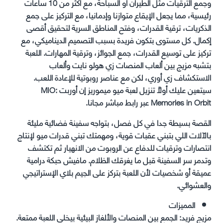
وجمع الترقيات مثل الطيران أو السباحة، مع أكثر من 10 ساعات
رئيسية، مما يجعل الإيقاع متوازنا وإدمانيا، مع التركيز على جمع
الذكريات، ترقية القدرات، وفتح المناطق السرية لتحقيق أقصى
إكمال. كل مستوى بتكون فريدة بسبب التصميم الديناميكي، مع
تركيز على توسيع القدرات، جمع الجوائز، وترقية المهارات. اللعبة
بتشبه مزيج بين ألعاب المنصات زي هولو نايت وألعاب
الاستكشاف زي أوري، لكن مع عناصر روبوتية للإعادة اللعب.
سيتعين عليك أولاً تنزيل لعبة ميو ميموريز إن أوربت MIO:
Memories in Orbit عبر رابط مباشر مجانا.
القصة بسيطة جدا في كل فصل، بتواجه سفينة فضائية مليئة
بالآلات اللي بتبني عقبات قوية، ومهمتك تبني قدرات ميو لإنتاج
انتصارات وترقيات للدفاع عن الروبوت من الانهيار ثم تكتشف
وتدمر سر السفينة قبل ما يغرقك الظلام. مافيش حبكة درامية
عميقة أو شخصيات لأن اللعبة بتركز على الجيم بلاي الإستراتيجي
والعشوائي.
المميزات
مزيج فريد: الجمع بين المنصات والألغاز البيئية بيخلي اللعبة ممتعة.