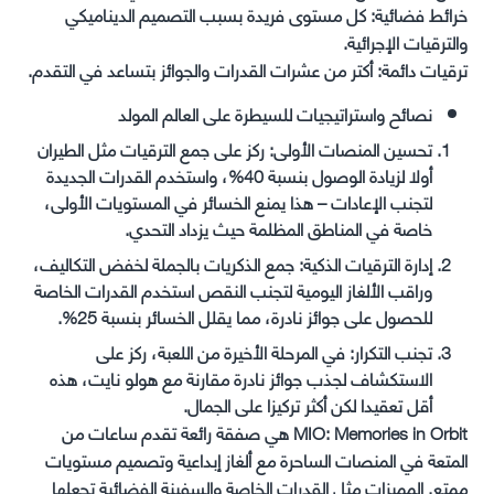
خرائط فضائية: كل مستوى فريدة بسبب التصميم الديناميكي
والترقيات الإجرائية.
ترقيات دائمة: أكتر من عشرات القدرات والجوائز بتساعد في التقدم.
نصائح واستراتيجيات للسيطرة على العالم المولد
تحسين المنصات الأولى: ركز على جمع الترقيات مثل الطيران
أولا لزيادة الوصول بنسبة 40%، واستخدم القدرات الجديدة
لتجنب الإعادات – هذا يمنع الخسائر في المستويات الأولى،
خاصة في المناطق المظلمة حيث يزداد التحدي.
إدارة الترقيات الذكية: جمع الذكريات بالجملة لخفض التكاليف،
وراقب الألغاز اليومية لتجنب النقص استخدم القدرات الخاصة
للحصول على جوائز نادرة، مما يقلل الخسائر بنسبة 25%.
تجنب التكرار: في المرحلة الأخيرة من اللعبة، ركز على
الاستكشاف لجذب جوائز نادرة مقارنة مع هولو نايت، هذه
أقل تعقيدا لكن أكثر تركيزا على الجمال.
MIO: Memories in Orbit هي صفقة رائعة تقدم ساعات من
المتعة في المنصات الساحرة مع ألغاز إبداعية وتصميم مستويات
ممتع. المميزات مثل القدرات الخاصة والسفينة الفضائية تجعلها