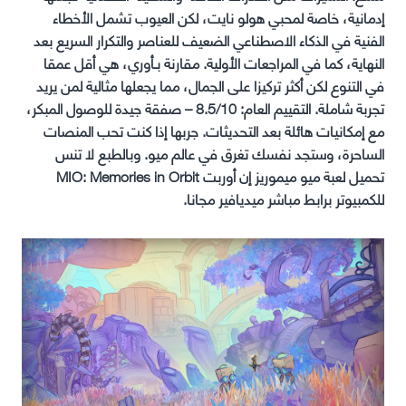
إدمانية، خاصة لمحبي هولو نايت، لكن العيوب تشمل الأخطاء
الفنية في الذكاء الاصطناعي الضعيف للعناصر والتكرار السريع بعد
النهاية، كما في المراجعات الأولية. مقارنة بـأوري، هي أقل عمقا
في التنوع لكن أكثر تركيزا على الجمال، مما يجعلها مثالية لمن يريد
تجربة شاملة. التقييم العام: 8.5/10 – صفقة جيدة للوصول المبكر،
مع إمكانيات هائلة بعد التحديثات. جربها إذا كنت تحب المنصات
الساحرة، وستجد نفسك تغرق في عالم ميو. وبالطبع لا تنس
تحميل لعبة ميو ميموريز إن أوربت MIO: Memories in Orbit
للكمبيوتر برابط مباشر ميديافير مجانا.