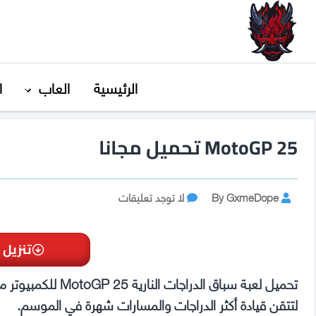
GxmeDope
الرئيسية
العاب
ا
MotoGP 25 تحميل مجانا
Post
على
By GxmeDope
لا توجد تعليقات
MotoGP
author
25
تحميل
تنزيل 
مجانا
تحميل لعبة سباق ال
لتتقن قيادة أكثر الدراجات والمسارات شهرة في الموسم.