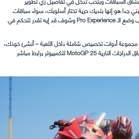
نت من عشاق السباقات وبتحب تدخل في تفاصيل زي تطوير
ني جدا هو إنها بتديك حرية تختار أسلوبك، سواء سباقات
سريعة أو مسيرة طويلة مليانة قرارات. لو بتحب التحدي، جرب وضع الـ Pro Experience وشوف قد إيه تقدر تتحكم في
ل مجموعة أدوات تخصيص شاملة داخل اللعبة – أنشئ خوذك،
دراجتك، شعارك والمزيد، يكفي ببساطة من تحميل لعبة سباق الدراجات النارية MotoGP 25 للكمبيوتر برابط مباشر