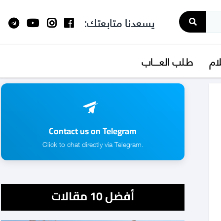
يسعدنا متابعتك:
لام
طـلب العــــاب
Contact us on Telegram
.Click to chat directly via Telegram
أفضل 10 مقالات