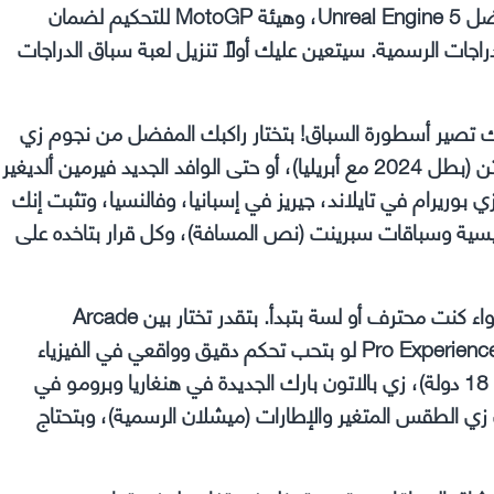
استعد لعيش تجربة السباقات الأكثر واقعية على الإطلاق بفضل Unreal Engine 5، وهيئة MotoGP للتحكيم لضمان
جات الرسمية. سيتعين عليك أولاً تنزيل لعبة سباق الدراجات
إنك تصير أسطورة السباق! بتختار راكبك المفضل من نجوم زي
مارك ماركيز (اللي دلوقتي مع دوكاتي الرسمية)، خورخي مارتن (بطل 2024 مع أبريليا)، أو حتى الوافد الجديد فيرمين ألديغير
وريرام في تايلاند، جيريز في إسبانيا، وفالنسيا، وتثبت إنك
ية وسباقات سبرينت (نص المسافة)، وكل قرار بتاخده على
اللعبة دي سباق محاكاة بامتياز، بس فيها خيارات تناسبك سواء كنت محترف أو لسة بتبدأ. بتقدر تختار بين Arcade
Experience لو عايز سباق ممتع ومباشر من غير تعقيد، أو Pro Experience لو بتحب تحكم دقيق وواقعي في الفيزياء
والتحكم. بتسابق على حلبات الموسم الرسمي (22 حلبة في 18 دولة)، زي بالاتون بارك الجديدة في هنغاريا وبرومو في
زي الطقس المتغير والإطارات (ميشلان الرسمية)، وبتحتاج