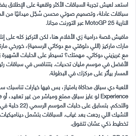
سباقات عادلة، وتصميم صوتي محسن سُجّل ميدانيًا من الدرا
النارية MotoGP 25 عبر التورنت مجانا.
مافيش قصة درامية زي الأفلام هنا، لكن التركيز كله على 
مع غريزيني دوكاتي. مهمتك؟ تسيطر على الحلبات الشهيرة زي ب
الأفضل في موسم مليان تحديات. بتتنافس في سباقات رئيس
المسار بيأثر على مركزك في البطولة.
التشيك اللي رجعت بعد غياب. السباقات بتشمل ديناميكيات 
تخطيط ذكي عشان تتفوق.