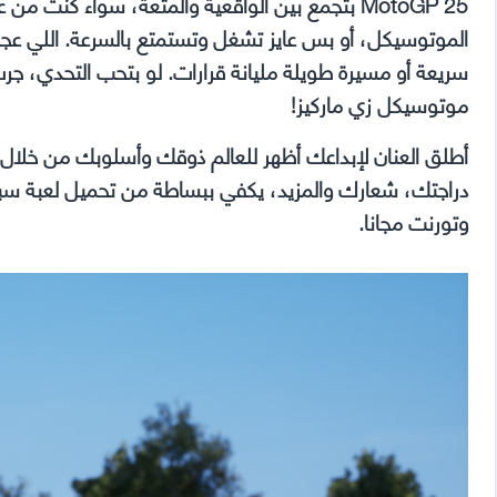
MotoGP 25 بتجمع بين الواقعية والمتعة، سواء ك
الموتوسيكل، أو بس عايز تشغل وتستمتع بالسرعة. اللي عجب
موتوسيكل زي ماركيز!
أطلق العنان لإبداعك أظهر للعالم ذوقك وأسلوبك من خلا
وتورنت مجانا.