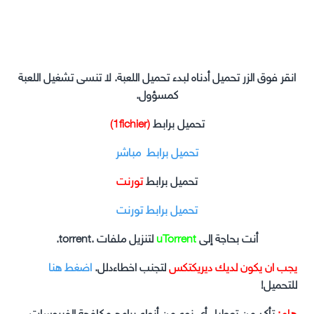
انقر فوق الزر تحميل أدناه لبدء تحميل اللعبة. لا تنسى تشغيل اللعبة
كمسؤول.
تحميل برابط
(1fichier)
تحميل برابط مباشر
تحميل برابط
تورنت
تحميل برابط تورنت
أنت بحاجة إلى
uTorrent
لتنزيل ملفات .torrent.
يجب ان يكون لديك ديريكتكس
لتجنب اخطاءدلل.
اضغط هنا
للتحميل!
هام:
تأكد من تعطيل أي نوع من أنواع برامج مكافحة الفيروسات