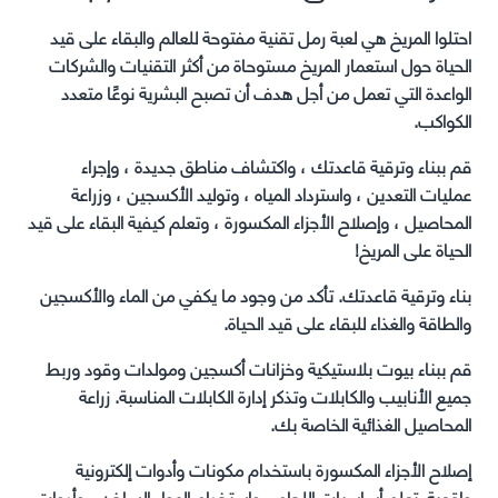
احتلوا المريخ هي لعبة رمل تقنية مفتوحة للعالم والبقاء على قيد
الحياة حول استعمار المريخ مستوحاة من أكثر التقنيات والشركات
الواعدة التي تعمل من أجل هدف أن تصبح البشرية نوعًا متعدد
الكواكب.
قم ببناء وترقية قاعدتك ، واكتشاف مناطق جديدة ، وإجراء
عمليات التعدين ، واسترداد المياه ، وتوليد الأكسجين ، وزراعة
المحاصيل ، وإصلاح الأجزاء المكسورة ، وتعلم كيفية البقاء على قيد
الحياة على المريخ!
بناء وترقية قاعدتك. تأكد من وجود ما يكفي من الماء والأكسجين
والطاقة والغذاء للبقاء على قيد الحياة.
قم ببناء بيوت بلاستيكية وخزانات أكسجين ومولدات وقود وربط
جميع الأنابيب والكابلات وتذكر إدارة الكابلات المناسبة. زراعة
المحاصيل الغذائية الخاصة بك.
إصلاح الأجزاء المكسورة باستخدام مكونات وأدوات إلكترونية
واقعية. تعلم أساسيات اللحام ، واستخدام الهواء الساخن ، وأدوات